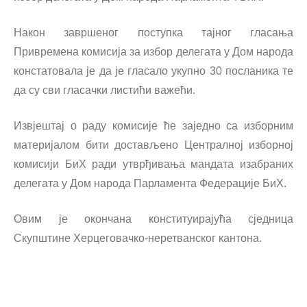
Након завршеног поступка тајног гласања
Привремена комисија за избор делегата у Дом народа
констатовала је да је гласало укупно 30 посланика те
да су сви гласачки листићи важећи.
Извјештај о раду комисије ће заједно са изборним
материјалом бити достављено Централној изборној
комисији БиХ ради утврђивања мандата изабраних
делегата у Дом народа Парламента Федерације БиХ.
Овим је окончана конституирајућа сједница
Скупштине Херцеговачко-неретванског кантона.