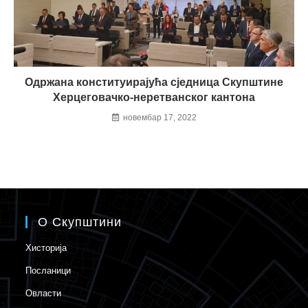
Одржана конституирајућа сједница Скупштине
Херцеговачко-неретванског кантона
новембар 17, 2022
О Скупштини
Хисторија
Посланици
Овласти