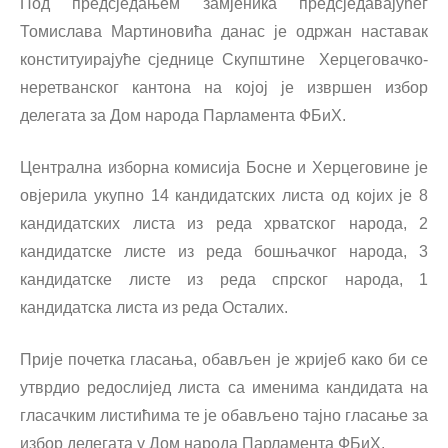
Под предсједањем замјеника предсједавајућег
Томислава Мартиновића данас је одржан наставак
конституирајуће сједнице Скупштине Херцеговачко-
неретванског кантона на којој је извршен избор
делегата за Дом народа Парламента ФБиХ.
Централна изборна комисија Босне и Херцеговине је
овјерила укупно 14 кандидатских листа од којих је 8
кандидатских листа из реда хрватског народа, 2
кандидатске листе из реда бошњачког народа, 3
кандидатске листе из реда спрског народа, 1
кандидатска листа из реда Осталих.
Прије почетка гласања, обављен је жријеб како би се
утврдио редослијед листа са именима кандидата на
гласачким листићима те је обављено тајно гласање за
избор делегата у Дом народа Парламента ФБиХ.