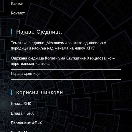
Кантон
Контакт
Најаве Сједница
Тематска сједница „Механизми заштите од насиља у
породици и насиља над женама на нивоу ХНК“
Одржана сједница Колегијума Скупштине Херцеговачко –
неретванског кантона
Најава сједнице
Корисни Линкови
Влада ХНК
Влада ФБиХ
Парламент ФБиХ