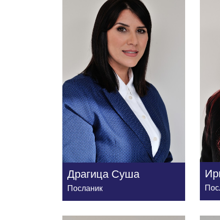
Ир
Драгица Суша
Пос
Посланик