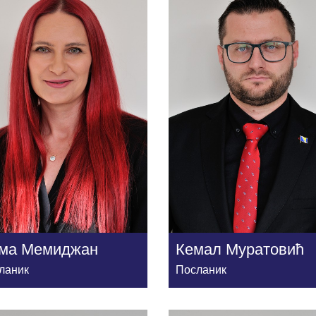
ма Мемиджан
Кемал Муратовић
ланик
Посланик