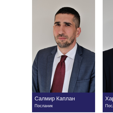
Салмир Каплан
Ха
Посланик
Пос