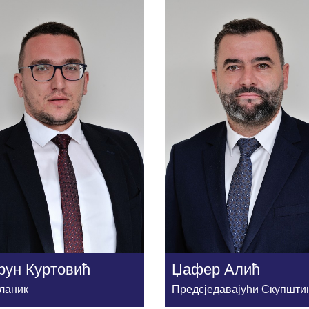
рун Куртовић
Џафер Алић
ланик
Предсједавајући Cкупшти