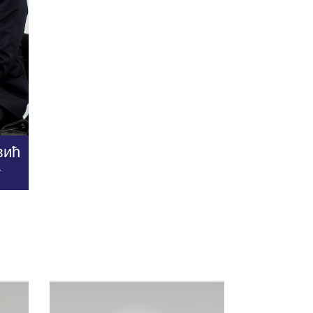
вић
г