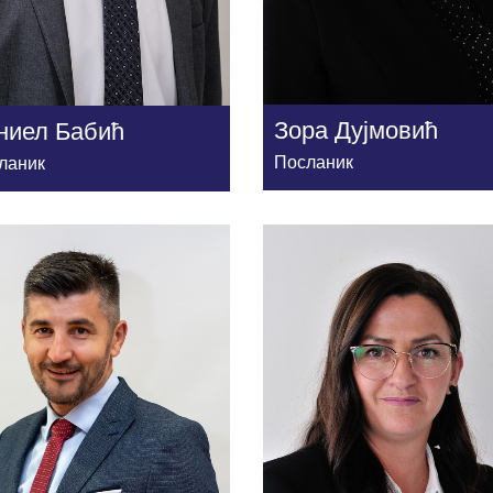
Зора Дујмовић
ниел Бабић
Посланик
ланик