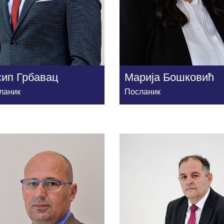
сип Грбавац
Марија Бошковић
ланик
Посланик