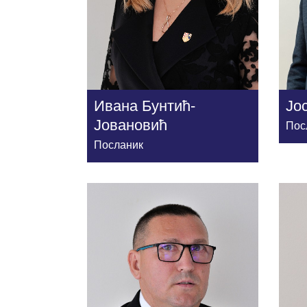
Ивана Бунтић-
Јо
Јовановић
Пос
Посланик