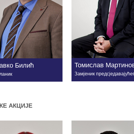
Томислав Мартино
авко Билић
Замјеник предсједавајуће
ланик
КЕ АКЦИЈЕ