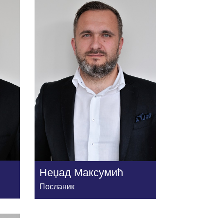
Неџад Максумић
Посланик