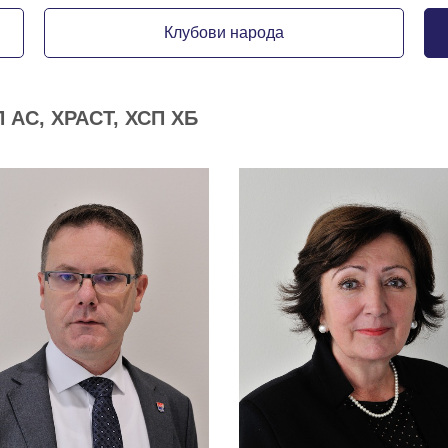
Клубови народа
П АС, ХРАСТ, ХСП ХБ