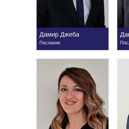
Дамир Джеба
Да
Посланик
Пос