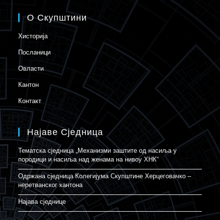
О Скупштини
Хисторија
Посланици
Овласти
Кантон
Контакт
Најаве Сједница
Тематска сједница „Механизми заштите од насиља у
породици и насиља над женама на нивоу ХНК“
Одржана сједница Колегијума Скупштине Херцеговачко –
неретванског кантона
Најава сједнице