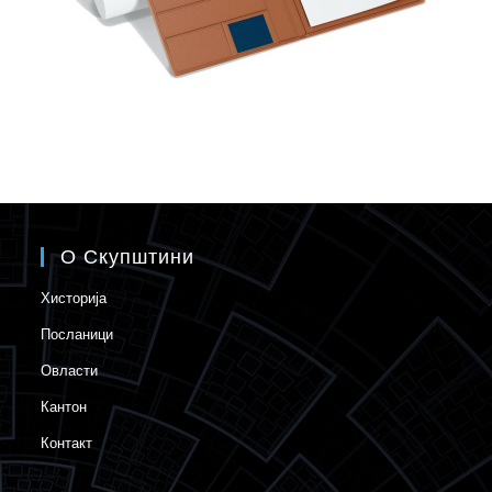
О Скупштини
Хисторија
Посланици
Овласти
Кантон
Контакт