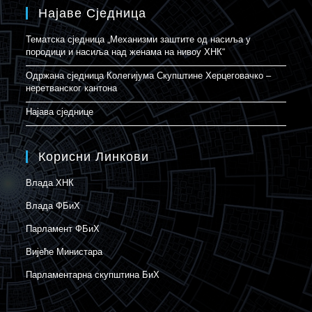
Најаве Сједница
Тематска сједница „Механизми заштите од насиља у
породици и насиља над женама на нивоу ХНК“
Одржана сједница Колегијума Скупштине Херцеговачко –
неретванског кантона
Најава сједнице
Корисни Линкови
Влада ХНК
Влада ФБиХ
Парламент ФБиХ
Вијеће Министара
Парламентарна скупштина БиХ