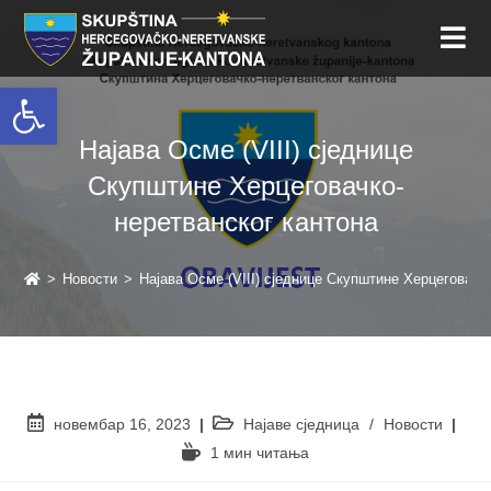
Open toolbar
Најава Осме (VIII) сједнице
Скупштине Херцеговачко-
неретванског кантона
>
Новости
>
Најава Осме (VIII) сједнице Скупштине Херцеговачк
новембар 16, 2023
Најаве сједница
/
Новости
1 мин читањa