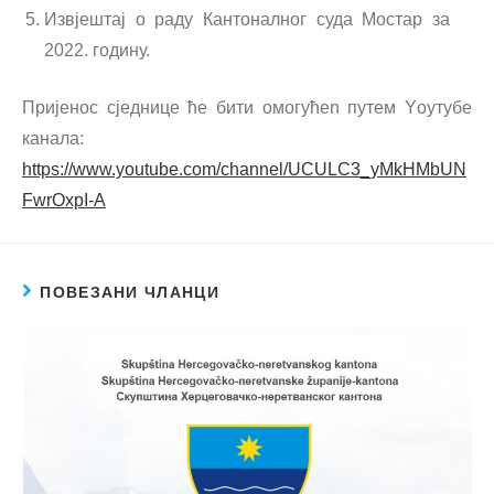
Извјештај о раду Кантоналног суда Мостар за
2022. годину.
Пријенос сједнице ће бити омогућеn путем Yоутубе
канала:
https://www.youtube.com/channel/UCULC3_yMkHMbUN
FwrOxpI-A
ПОВЕЗАНИ ЧЛАНЦИ