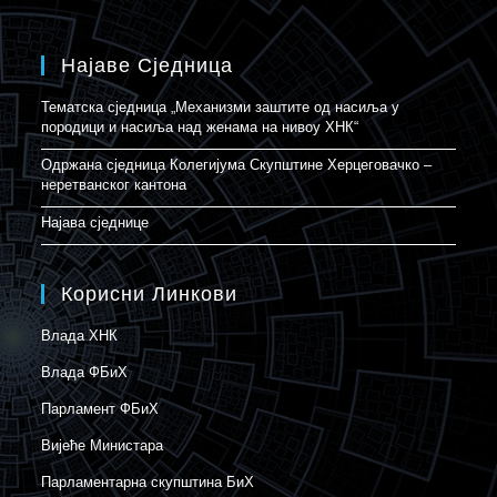
Најаве Сједница
Тематска сједница „Механизми заштите од насиља у
породици и насиља над женама на нивоу ХНК“
Одржана сједница Колегијума Скупштине Херцеговачко –
неретванског кантона
Најава сједнице
Корисни Линкови
Влада ХНК
Влада ФБиХ
Парламент ФБиХ
Вијеће Министара
Парламентарна скупштина БиХ