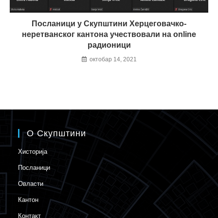
Посланици у Скупштини Херцеговачко-
неретванског кантона учествовали на online
радионици
октобар 14, 2021
О Скупштини
Хисторија
Посланици
Овласти
Кантон
Контакт