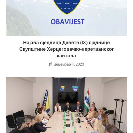
Најава сједнице Девете (IX) сједнице
Скупштине Херцеговачко-неретванског
кантона
децембар 4, 2023