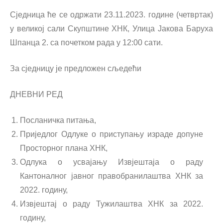
Сједница ће се одржати 23.11.2023. године (четвртак)
у великој сали Скупштине ХНК, Улица Јакова Баруха
Шпанца 2. са почетком рада у 12:00 сати.
За сједницу је предложен сљедећи
ДНЕВНИ РЕД
Посланичка питања,
Приједлог Одлуке о приступању израде допуне
Просторног плана ХНК,
Одлука о усвајању Извјештаја о раду
Кантоналног јавног правобранилаштва ХНК за
2022. годину,
Извјештај о раду Тужилаштва ХНК за 2022.
годину,