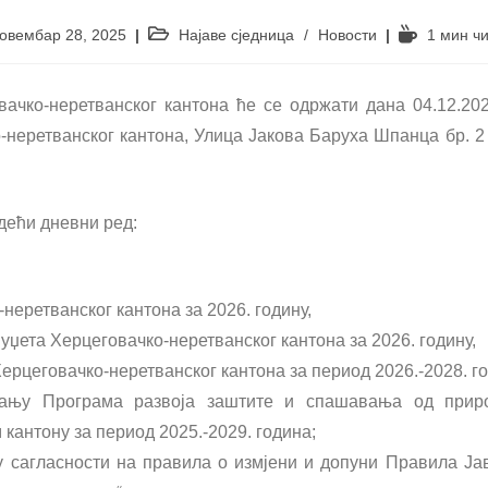
овембар 28, 2025
Најаве сједница
/
Новости
1 мин ч
чко-неретванског кантона ће се одржати дана 04.12.2025
неретванског кантона, Улица Јакова Баруха Шпанца бр. 2 
дећи дневни ред:
неретванског кантона за 2026. годину,
џета Херцеговачко-неретванског кантона за 2026. годину,
ерцеговачко-неретванског кантона за период 2026.-2028. г
јању Програма развоја заштите и спашавања од прир
кантону за период 2025.-2029. година;
 сагласности на правила о измјени и допуни Правила Ја