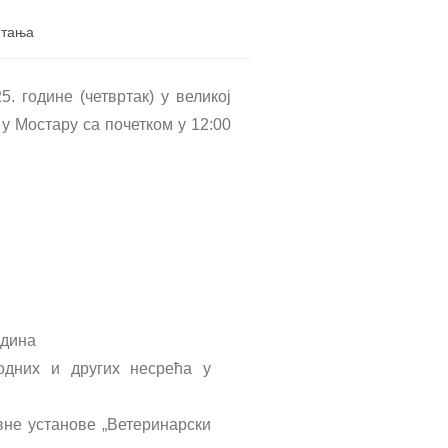
итањa
. године (четвртак) у великој
у Мостару са почетком у 12:00
одина
одних и других несрећа у
вне установе „Ветеринарски