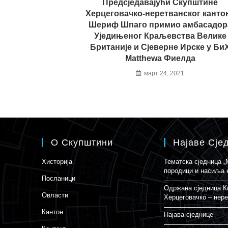
Предсједавајући Скупштине
Херцеговачко-неретванског канто
Шериф Шпаго примио амбасадор
Уједињеног Краљевства Велике
Британије и Сјеверне Ирске у Би
Matthewa Фиелда
март 24, 2021
О Скупштини
Најаве Сје
Хисторија
Тематска сједница 
породици и насиља 
Посланици
Одржана сједница К
Овласти
Херцеговачко – нере
Кантон
Најава сједнице