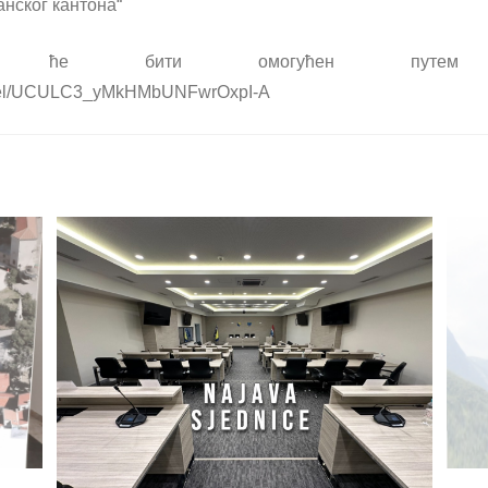
нског кантона“
ице ће бити омогућен путем 
nnel/UCULC3_yMkHMbUNFwrOxpI-A