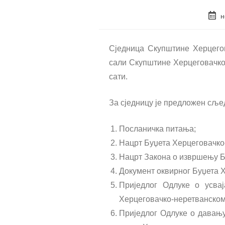
н
Сједница Скупштине Херцегова
сали Скупштине Херцеговачко-
сати.
За сједницу је предложен сље
Посланичка питања;
Нацрт Буџета Херцеговачко-
Нацрт Закона о извршењу Бу
Документ оквирног Буџета Х
Приједлог Одлуке о усва
Херцеговачко-неретванском 
Приједлог Одлуке о давању