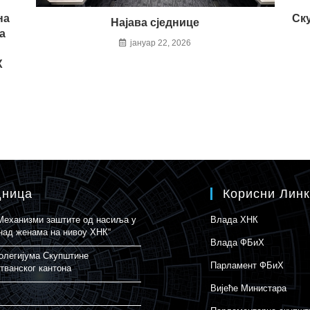
на
Ск
Најава сједнице
а
јануар 22, 2026
Х
дница
Корисни Лин
„Механизми заштите од насиља у
Влада ХНК
над женама на нивоу ХНК“
Влада ФБиХ
олегијума Скупштине
Парламент ФБиХ
тванског кантона
Вијеће Министара