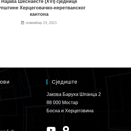
Најава Шеснаесте (XVI) сједнице
упштине Херцеговачко-неретванског
кантона
новембар 23, 2021
кови
Сједиште
Јакова Баруха Шпанца 2
88 000 Мостар
Босна и Херцеговина