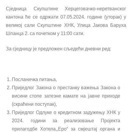
Сједница Скупштине Херцеговачко-неретванског
кантона ће се одржати 07.05.2024. године (уторак) у
великој сали Скупштине ХНК, Улица Јакова Баруха
Шпанца 2. са почетком у 11:00 сати.
За сједницу је предложен сљедећи дневни ред:
Посланичка питања,
Приједлог Закона о престанку важења Закона о
висини стопе затезне камате на јавне приходе
(скраћени поступак),
Приједлог Одлуке о кредитном задужењу ХНК у
2024. години за реализовање Пројекта
прилагодбе Хотела,,Еро“ за смјештај органа и