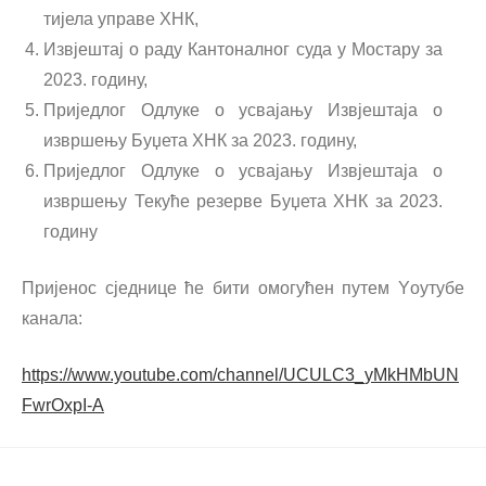
тијела управе ХНК,
Извјештај о раду Кантоналног суда у Мостару за
2023. годину,
Приједлог Одлуке о усвајању Извјештаја о
извршењу Буџета ХНК за 2023. годину,
Приједлог Одлуке о усвајању Извјештаја о
извршењу Текуће резерве Буџета ХНК за 2023.
годину
Пријенос сједнице ће бити омогућен путем Yоутубе
канала:
https://www.youtube.com/channel/UCULC3_yMkHMbUN
FwrOxpI-A