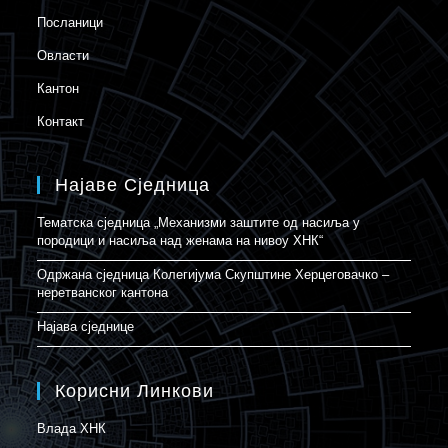
Посланици
Овласти
Кантон
Контакт
Најаве Сједница
Тематска сједница „Механизми заштите од насиља у
породици и насиља над женама на нивоу ХНК“
Одржана сједница Колегијума Скупштине Херцеговачко –
неретванског кантона
Најава сједнице
Корисни Линкови
Влада ХНК