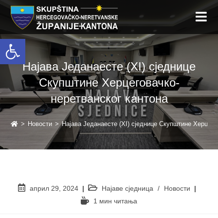
Open toolbar
Најава Једанаесте (XI) сједнице
Скупштине Херцеговачко-
неретванског кантона
>
Новости
>
Најава Једанаесте (XI) сједнице Скупштине Херцего
април 29, 2024
Најаве сједница
/
Новости
1 мин читањa