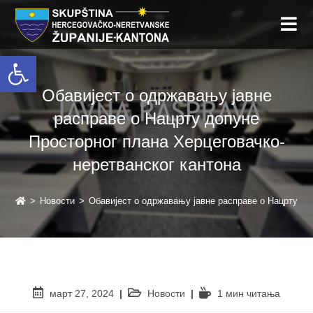
Open toolbar
Обавијест о одржавању јавне
расправе о Нацрту допуне
Просторног плана Херцеговачко-
неретванског кантона
>
Новости
>
Обавијест о одржавању јавне расправе о Нацрту до
март 27, 2024
Новости
1 мин читањa