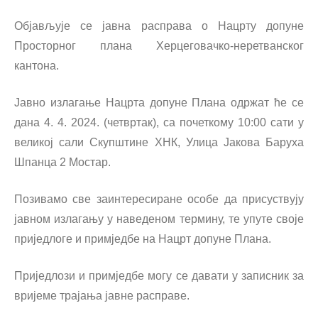
Објављује се јавна расправа о Нацрту допуне
Просторног плана Херцеговачко-неретванског
кантона.
Јавно излагање Нацрта допуне Плана одржат ће се
дана 4. 4. 2024. (четвртак), са почеткому 10:00 сати у
великој сали Скупштине ХНК, Улица Јакова Баруха
Шпанца 2 Мостар.
Позивамо све заинтересиране особе да присуствују
јавном излагању у наведеном термину, те упуте своје
приједлоге и примједбе на Нацрт допуне Плана.
Приједлози и примједбе могу се давати у записник за
вријеме трајања јавне расправе.