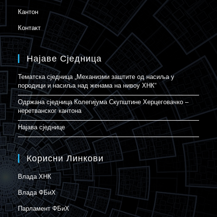
Кантон
Контакт
Најаве Сједница
Тематска сједница „Механизми заштите од насиља у
породици и насиља над женама на нивоу ХНК“
Одржана сједница Колегијума Скупштине Херцеговачко –
неретванског кантона
Најава сједнице
Корисни Линкови
Влада ХНК
Влада ФБиХ
Парламент ФБиХ