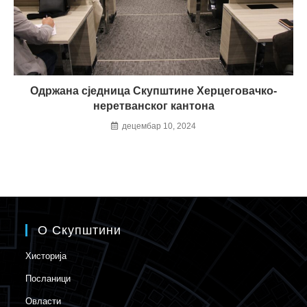
Одржана сједница Скупштине Херцеговачко-
неретванског кантона
децембар 10, 2024
О Скупштини
Хисторија
Посланици
Овласти