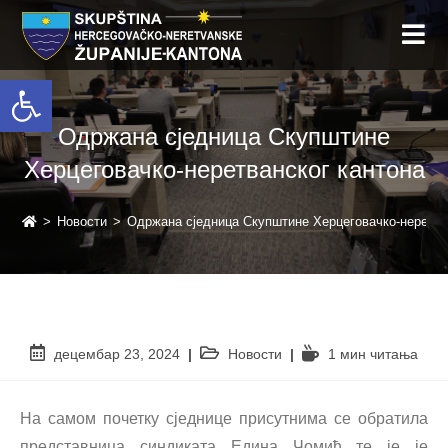
Open toolbar
Одржана сједница Скупштине
Херцеговачко-неретванског кантона
>
Новости
>
Одржана сједница Скупштине Херцеговачко-неретва
децембар 23, 2024
Новости
1 мин читањa
На самом почетку сједнице присутнима се обратила
представница синдиката Едина Чомић те је је