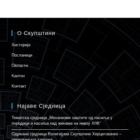
О Скупштини
Хисторија
Посланици
Овласти
Кантон
Контакт
Најаве Сједница
Тематска сједница „Механизми заштите од насиља у
породици и насиља над женама на нивоу ХНК“
Одржана сједница Колегијума Скупштине Херцеговачко –
неретванског кантона