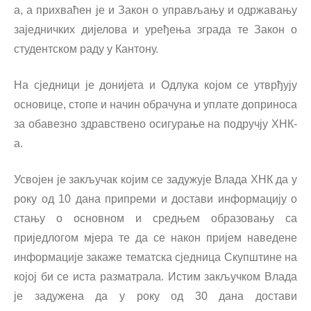
а, а прихваћен је и Закон о управљању и одржавању
заједничких дијелова и уређења зграда те Закон о
студентском раду у Кантону.
На сједници је донијета и Одлука којом се утврђују
основице, стопе и начин обрачуна и уплате доприноса
за обавезно здравствено осигурање на подручју ХНК-
а.
Усвојен је закључак којим се задужује Влада ХНК да у
року од 10 дана припреми и достави информацију о
стању о основном и средњем образовању са
приједлогом мјера те да се након пријем наведене
информације закаже тематска сједница Скупштине на
којој би се иста разматрала. Истим закључком Влада
је задужена да у року од 30 дана достави