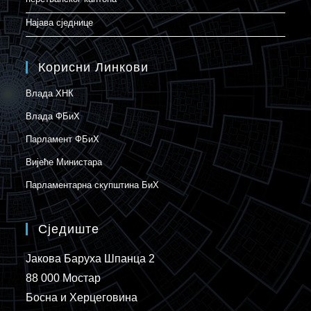
Најава сједнице
Корисни Линкови
Влада ХНК
Влада ФБиХ
Парламент ФБиХ
Вијеће Министара
Парламентарна скупштина БиХ
Сједиште
Јакова Баруха Шпанца 2
88 000 Мостар
Босна и Херцеговина