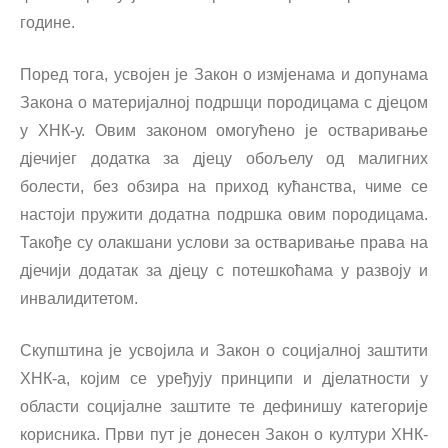
године.
Поред тога, усвојен је Закон о измјенама и допунама
Закона о материјалној подршци породицама с дјецом
у ХНК-у. Овим законом омогућено је остваривање
дјечијег додатка за дјецу обољелу од малигних
болести, без обзира на приход кућанства, чиме се
настоји пружити додатна подршка овим породицама.
Такође су олакшани услови за остваривање права на
дјечији додатак за дјецу с потешкоћама у развоју и
инвалидитетом.
Скупштина је усвојила и Закон о социјалној заштити
ХНК-а, којим се уређују принципи и дјелатности у
области социјалне заштите те дефинишу категорије
корисника. Први пут је донесен Закон о култури ХНК-