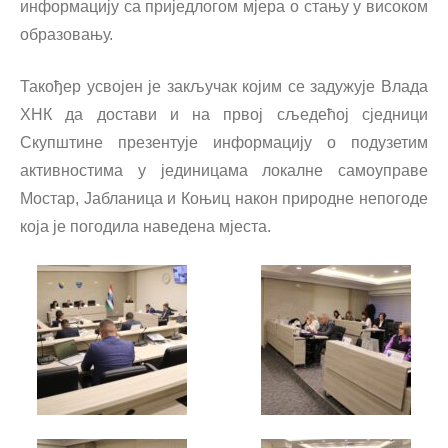
информацију са приједлогом мјера о стању у високом
образовању.
Такођер усвојен је закључак којим се задужује Влада
ХНК да достави и на првој сљедећој сједници
Скупштине презентује информацију о подузетим
активностима у јединицама локалне самоуправе
Мостар, Јабланица и Коњиц након природне непогоде
која је погодила наведена мјеста.