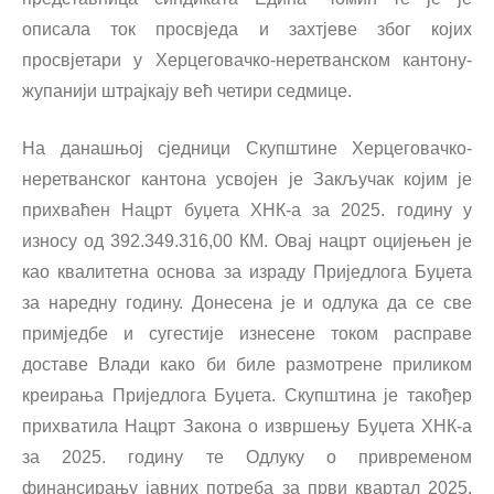
описала ток просвједа и захтјеве због којих
просвјетари у Херцеговачко-неретванском кантону-
жупанији штрајкају већ четири седмице.
На данашњој сједници Скупштине Херцеговачко-
неретванског кантона усвојен је Закључак којим је
прихваћен Нацрт буџета ХНК-а за 2025. годину у
износу од 392.349.316,00 КМ. Овај нацрт оцијењен је
као квалитетна основа за израду Приједлога Буџета
за наредну годину. Донесена је и одлука да се све
примједбе и сугестије изнесене током расправе
доставе Влади како би биле размотрене приликом
креирања Приједлога Буџета. Скупштина је такођер
прихватила Нацрт Закона о извршењу Буџета ХНК-а
за 2025. годину те Одлуку о привременом
финансирању јавних потреба за први квартал 2025.