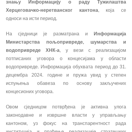
знању Информацију о раду Тужилаштва
Херцеговачко-неретванског кантона
, која се
односи на исти период.
На сједници је разматрана и
Информација
Министарства пољопривреде, шумарства и
водопривреде ХНК-а
, у вези с реализацијом
потписаних уговора о концесијама у области
водопривреде. Информација обухвата период до 31.
децембра 2024. године и пружа увид у степен
испуњења обавеза по основу закључених
концесионих уговора.
Овом сједницом потврђена је активна улога
законодавне и извршне власти у управљању
кантоном, уз фокус на транспарентност рада
институција и праћење реализације стратешких