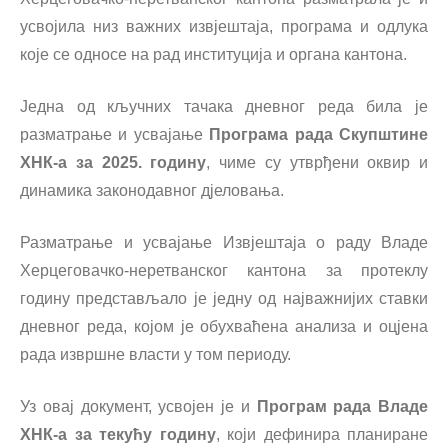
усвојила низ важних извјештаја, програма и одлука
које се односе на рад институција и органа кантона.
Једна од кључних тачака дневног реда била је
разматрање и усвајање
Програма рада Скупштине
ХНК-а за 2025. годину
, чиме су утврђени оквир и
динамика законодавног дјеловања.
Разматрање и усвајање Извјештаја о раду Владе
Херцеговачко-неретванског кантона за протеклу
годину представљало је једну од најважнијих ставки
дневног реда, којом је обухваћена анализа и оцјена
рада извршне власти у том периоду.
Уз овај документ, усвојен је и
Програм рада Владе
ХНК-а за текућу годину
, који дефинира планиране