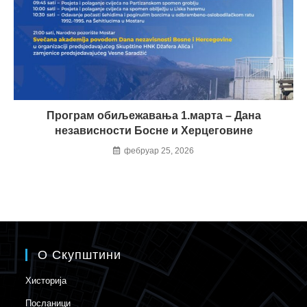
Програм обиљежавања 1.марта – Дана
независности Босне и Херцеговине
фебруар 25, 2026
О Скупштини
Хисторија
Посланици