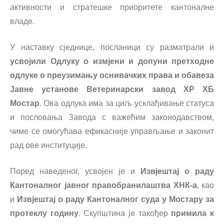
активности и стратешке приоритете кантоналне
владе.
У наставку сједнице, посланици су разматрали и
усвојили Одлуку о измјени и допуни претходне
одлуке о преузимању оснивачких права и обавеза
Јавне установе Ветеринарски завод ХР ХБ
Мостар
. Ова одлука има за циљ усклађивање статуса
и пословања Завода с важећим законодавством,
чиме се омогућава ефикасније управљање и законит
рад ове институције.
Поред наведеног, усвојен је и
Извјештај о раду
Кантоналног јавног правобранилаштва ХНК-а
, као
и
Извјештај о раду Кантоналног суда у Мостару за
протеклу годину
. Скупштина је такођер
примила к