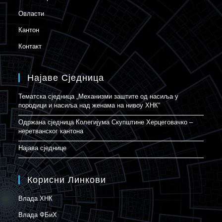
Овласти
Кантон
Контакт
Најаве Сједница
Тематска сједница „Механизми заштите од насиља у
породици и насиља над женама на нивоу ХНК“
Одржана сједница Колегијума Скупштине Херцеговачко –
неретванског кантона
Најава сједнице
Корисни Линкови
Влада ХНК
Влада ФБиХ