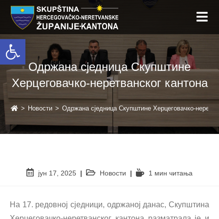
Open toolbar
Одржана сједница Скупштине
Херцеговачко-неретванског кантона
>
Новости
>
Одржана сједница Скупштине Херцеговачко-неретва
јун 17, 2025
Новости
1 мин читањa
На 17. редовној сједници, одржаној данас, Скупштина
Херцеговачко-неретванског кантона разматрала је и