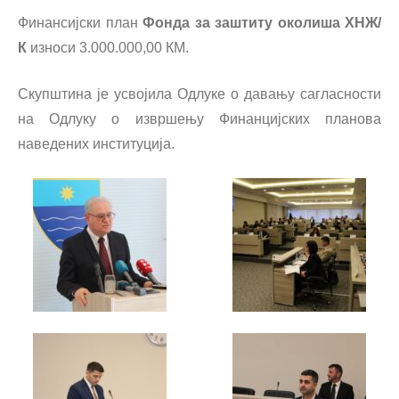
Финансијски план
Фонда за заштиту околиша ХНЖ/
К
износи 3.000.000,00 КМ.
Скупштина је усвојила Одлуке о давању сагласности
на Одлуку о извршењу Финанцијских планова
наведених институција.