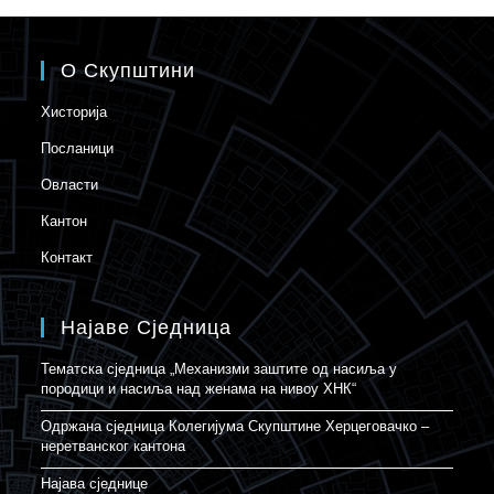
О Скупштини
Хисторија
Посланици
Овласти
Кантон
Контакт
Најаве Сједница
Тематска сједница „Механизми заштите од насиља у
породици и насиља над женама на нивоу ХНК“
Одржана сједница Колегијума Скупштине Херцеговачко –
неретванског кантона
Најава сједнице