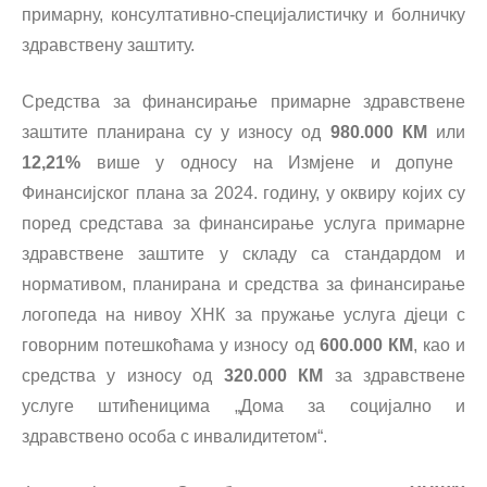
примарну, консултативно-специјалистичку и болничку
здравствену заштиту.
Средства за финансирање примарне здравствене
заштите планирана су у износу од
980.000 КМ
или
12,21%
више у односу на Измјене и допуне
Финансијског плана за 2024. годину, у оквиру којих су
поред средстава за финансирање услуга примарне
здравствене заштите у складу са стандардом и
нормативом, планирана и средства за финансирање
логопеда на нивоу ХНК за пружање услуга дјеци с
говорним потешкоћама у износу од
600.000 КМ
, као и
средства у износу од
320.000 КМ
за здравствене
услуге штићеницима „Дома за социјално и
здравствено особа с инвалидитетом“.