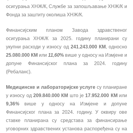
осигурања ХНЖ/К, Службе за запошљавање ХНЖ/К и
Фонда за заштиту околиша ХНЖ/К.
Финансијским планом Завода здравственог
осигурања ХНЖ/К за 2025. годину планирани су
укупни расходи у износу од
241.243.000 КМ
, односно
25.080.000 КМ
или
11,60
%
више у односу на Измјене и
допуне Финансијског плана за 2024. годину
(Ребаланс).
Медицинске и лабораторијске услуге
су планиране
у износу од
209.840.000 КМ
што је
17.952.000 КМ
или
9,36
%
више у односу на Измјене и допуне
Финансијског плана за 2024. годину. У оквиру ове
ставке планирана су средстава за финансирање
уговорних здравствених установа распоређена су на