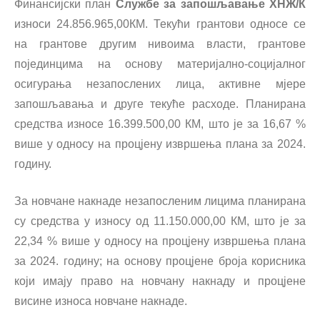
Финансијски план
Службе за запошљавање ХНЖ/К
износи 24.856.965,00КМ. Текући грантови односе се
на грантове другим нивоима власти, грантове
појединцима на основу материјално-социјалног
осигурања незапослених лица, активне мјере
запошљавања и друге текуће расходе. Планирана
средства износе 16.399.500,00 КМ, што је за 16,67 %
више у односу на процјену извршења плана за 2024.
годину.
За новчане накнаде незапосленим лицима планирана
су средства у износу од 11.150.000,00 КМ, што је за
22,34 % више у односу на процјену извршења плана
за 2024. годину; на основу процјене броја корисника
који имају право на новчану накнаду и процјене
висине износа новчане накнаде.