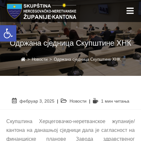
Open toolbar
Одржана сједница Скупштине ХНК
>
Новости
>
Одржана сједница Скупштине ХНК
фебруар 3, 2025
Новости
1 мин читањa
Скупштина Херцеговачко-неретванское жупаније/
кантона на данашњој сједници дала је сагласност на
финанцијске планове Завода здравственог