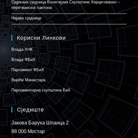
Одржана сједница Колегијума Скупштине Херцеговачко –
неретванског кантона
Најава сједнице
Корисни Линкови
Влада ХНК
Влада ФБиХ
Парламент ФБиХ
Вијеће Министара
Парламентарна скупштина БиХ
Сједиште
Јакова Баруха Шпанца 2
88 000 Мостар