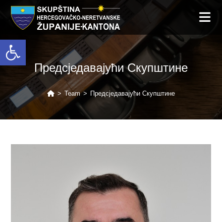
Open toolbar
Предсједавајући Cкупштине
>
Team
>
Предсједавајући Cкупштине