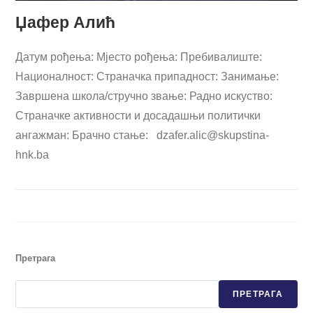
Џафер Алић
Датум рођења: Мјесто рођења: Пребивалиште:
Националност: Страначка припадност: Занимање:
Завршена школа/стручно звање: Радно искуство:
Страначке активности и досадашњи политички
ангажман: Брачно стање:
dzafer.alic@skupstina-
hnk.ba
Претрага
ПРЕТРАГА