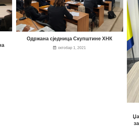
Одржана сједница Скупштине ХНК
на
октобар 1, 2021
Џа
з