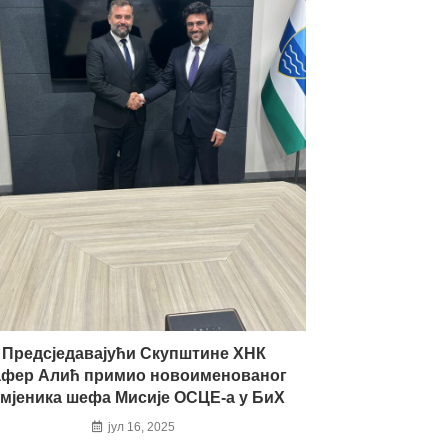
Предсједавајући Скупштине ХНК
фер Алић примио новоименованог
амјеника шефа Мисије ОСЦЕ-а у БиХ
јул 16, 2025