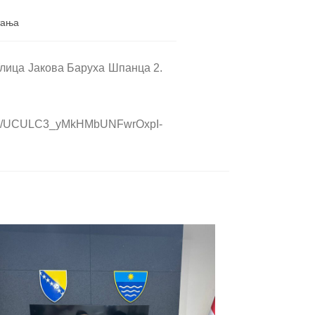
тањa
Улица Јакова Баруха Шпанца 2.
annel/UCULC3_yMkHMbUNFwrOxpI-