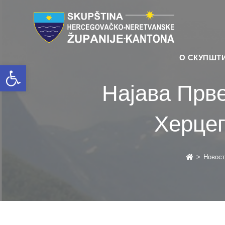
О СКУПШТ
Open toolbar
Најава Прве
Херцег
>
Новост