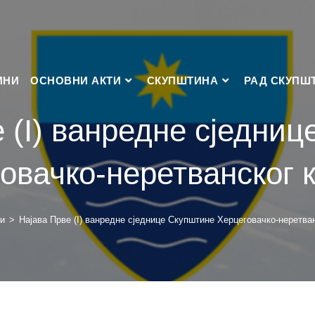
ИНИ
ОСНОВНИ АКТИ
СКУПШТИНА
РАД СКУПШ
 (I) ванредне сједни
овачко-неретванског 
и
>
Најава Прве (I) ванредне сједнице Скупштине Херцеговачко-неретва