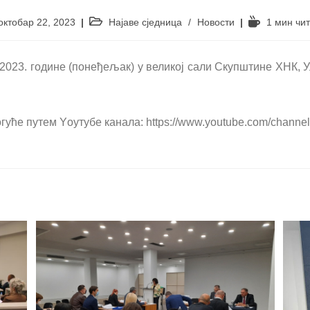
октобар 22, 2023
Најаве сједница
/
Новости
1 мин чи
.2023. године (понеђељак) у великој сали Скупштине ХНК, 
огуће путем Yоутубе канала: https://www.youtube.com/ch