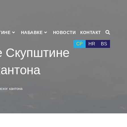
ТИНЕ
НАБАВКЕ
НОВОСТИ
КОНТАКТ
СР
HR
BS
це Скупштине
кантона
нског кантона