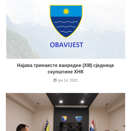
Најава тринаесте ванредне (XIII) сједнице
скупштине ХНК
јун 14, 2022