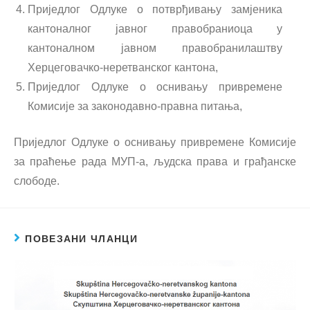
Приједлог Одлуке о потврђивању замјеника
кантоналног јавног правобраниоца у
кантоналном јавном правобранилаштву
Херцеговачко-неретванског кантона,
Приједлог Одлуке о оснивању привремене
Комисије за законодавно-правна питања,
Приједлог Одлуке о оснивању привремене Комисије
за праћење рада МУП-а, људска права и грађанске
слободе.
ПОВЕЗАНИ ЧЛАНЦИ