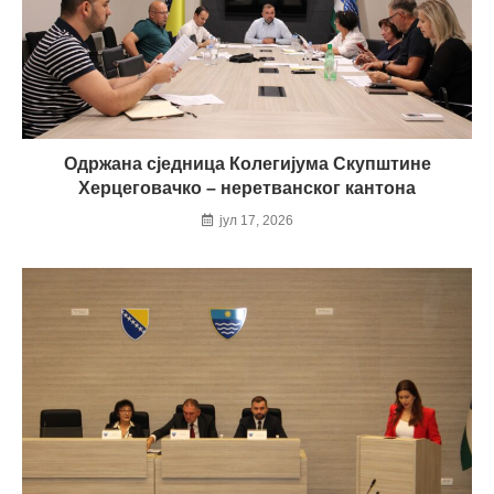
Одржана сједница Колегијума Скупштине
Херцеговачко – неретванског кантона
јул 17, 2026