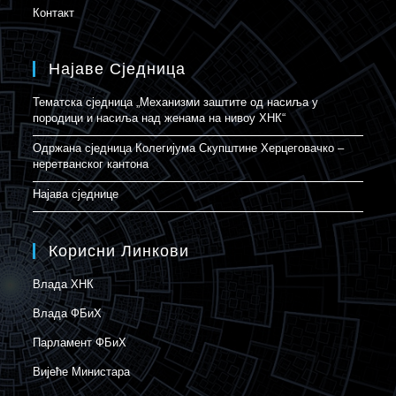
Контакт
Најаве Сједница
Тематска сједница „Механизми заштите од насиља у
породици и насиља над женама на нивоу ХНК“
Одржана сједница Колегијума Скупштине Херцеговачко –
неретванског кантона
Најава сједнице
Корисни Линкови
Влада ХНК
Влада ФБиХ
Парламент ФБиХ
Вијеће Министара