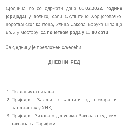
Сједница ће се одржати дана
01.02.2023. године
(сриједа)
у великој сали Скупштине Херцеговачко-
неретванског кантона, Улица Јакова Баруха Шпанца
бр. 2 у Мостару
са почетком рада у 11:00 сати.
За сједницу је предложен сљедећи
ДНЕВНИ РЕД
Посланичка питања,
Приједлог Закона о заштити од пожара и
ватрогаству у ХНК,
Приједлог Закона о допунама Закона о судским
таксама са Тарифом,