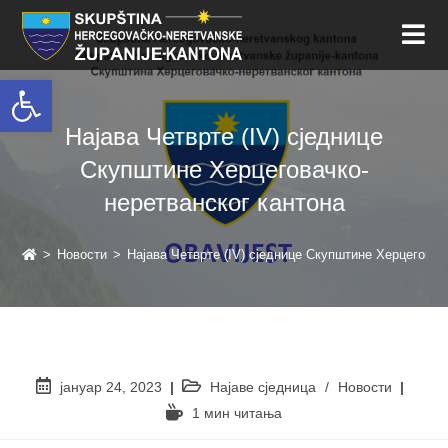
Open toolbar
Најава Четврте (IV) сједнице
Скупштине Херцеговачко-
неретванског кантона
>
Новости
>
Најава Четврте (IV) сједнице Скупштине Херцеговач
јануар 24, 2023
Најаве сједница
/
Новости
1 мин читањa