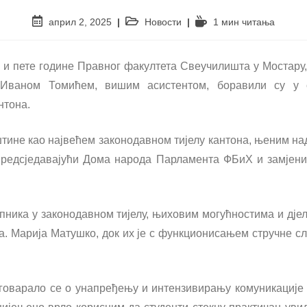
април 2, 2025
Новости
1 мин читањa
е и пете године Правног факултета Свеучилишта у Мостару, 
 Иваном Томићем, вишим асистентом, боравили су у ст
нтона.
тине као највећем законодавном тијелу кантона, њеним на
предсједавајући Дома народа Парламента ФБиХ и замјени
тупника у законодавном тијелу, њиховим могућностима и дј
. Марија Матушко, док их је с функционисањем стручне сл
азговарало се о унапређењу и интензивирању комуникациј