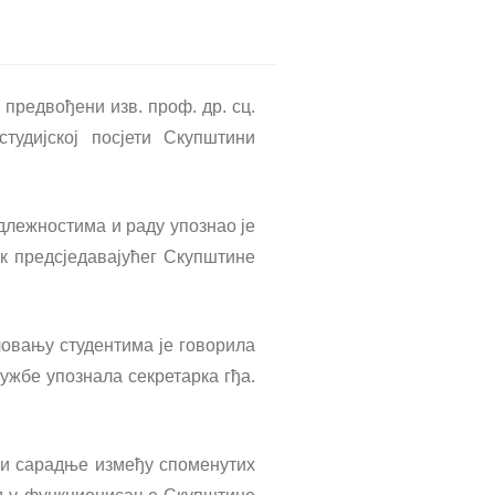
предвођени изв. проф. др. сц.
удијској посјети Скупштини
длежностима и раду упознао је
к предсједавајућег Скупштине
еловању студентима је говорила
ужбе упознала секретарка гђа.
е и сарадње између споменутих