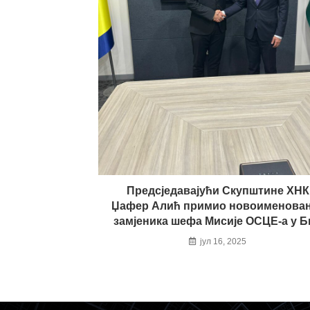
Предсједавајући Скупштине ХНК
Џафер Алић примио новоименова
замјеника шефа Мисије ОСЦЕ-а у Б
јул 16, 2025