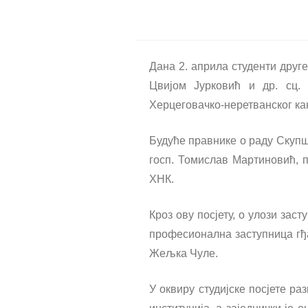
Дана 2. априла студенти друг
Цвијом Јурковић и др. сц.
Херцеговачко-неретванског ка
Будуће правнике о раду Скупш
госп. Томислав Мартиновић, 
ХНК.
Кроз ову посјету, о улози зас
професионална заступница гђа
Жељка Чуле.
У оквиру студијске посјете р