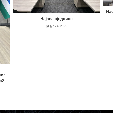
Нас
Најава сједнице
јул 24, 2025
ног
иХ