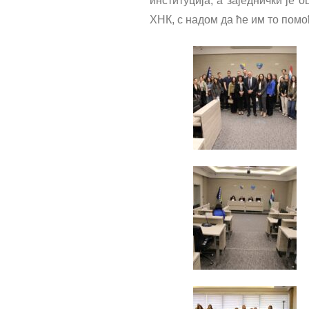
институција, а заједнички је
ХНК, с надом да ће им то пом