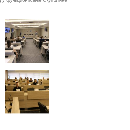
вид у функционисање Скупштине