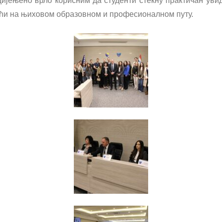
 оцијењено врло корисним да студенти стекну практичан у
оћи на њиховом образовном и професионалном путу.