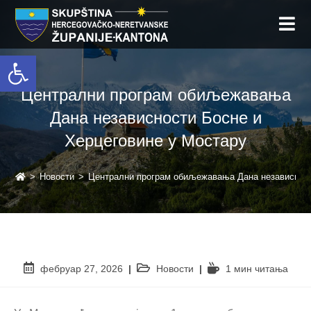
Open toolbar
Централни програм обиљежавања
Дана независности Босне и
Херцеговине у Мостару
>
Новости
>
Централни програм обиљежавања Дана независност
фебруар 27, 2026
Новости
1 мин читањa