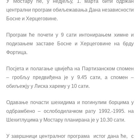
У Мостару ће, у нед‌јељу, 1. марта бити одржан
централни програм обиљежавања Дана независности
Босне и Херцеговине.
Програм ће почети у 9 сати интонирањем химне и
подизањем заставе Босне и Херцеговине на брду
Фортица.
Посјета и полагање цвијећа на Партизанском спомен
– гробљу предвиђена је у 9.45 сати, а спомен –
обиљежју у Лиска харему у 10 сати.
Одавање почасти шехидима и погинулим борцима у
одбрамбено – ослободилачком рату 1992.-1995. на
Шехитлуцима у Мостару планирана је у 10.30 сати.
У завршници централног програма истог дана ће, с