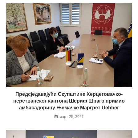
Предсједавајући Скупштине Херцеговачко-
неретванског кантона Шериф Шпаго примио
амбасадорицу Њемачке Маргрет Uebber
март 25, 2021