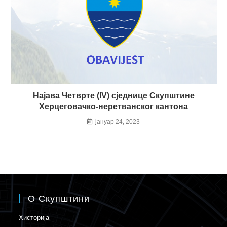
Најава Четврте (IV) сједнице Скупштине
Херцеговачко-неретванског кантона
јануар 24, 2023
О Скупштини
Хисторија