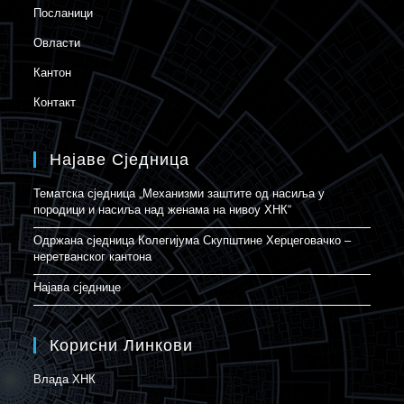
Посланици
Овласти
Кантон
Контакт
Најаве Сједница
Тематска сједница „Механизми заштите од насиља у
породици и насиља над женама на нивоу ХНК“
Одржана сједница Колегијума Скупштине Херцеговачко –
неретванског кантона
Најава сједнице
Корисни Линкови
Влада ХНК