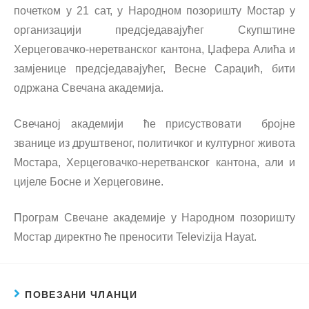
почетком у 21 сат, у Народном позоришту Мостар у
организацији предсједавајућег Скупштине
Херцеговачко-неретванског кантона, Џафера Алића и
замјенице предсједавајућег, Весне Сараџић, бити
одржана Свечана академија.
Свечаној академији ће присуствовати бројне
званице из друштвеног, политичког и културног живота
Мостара, Херцеговачко-неретванског кантона, али и
цијеле Босне и Херцеговине.
Програм Свечане академије у Народном позоришту
Мостар директно ће преносити Televizija Hayat.
ПОВЕЗАНИ ЧЛАНЦИ