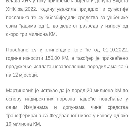
Влада ХНК у току припреме Измјена и допуна Буџета
ХНК за 2022. годину уважила приједлог и сугестије
посланика те су обезбиједили средства за уџбенике
свим ђацима од 1. до деветог разреда у износу од
скоро три милиона КМ.
Повећане су и стипендије које ће од 01.10.2022.
године износити 150,00 КМ, а такођер је прихваћено
продужење исплата незапосленим породиљама са 6
на 12 мјесеци.
Мартиновић је истакао да је поред 20 милиона КМ по
основу индиректних порезна највеће повећање у
овим Измјенама и допунама чине средства
трансферирана са Федералног нивоа у износу од око
19 милиона КМ.