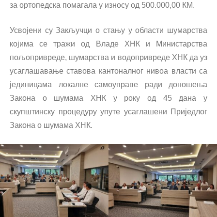
за ортопедска помагала у износу од 500.000,00 КМ.
Усвојени су Закључци о стању у области шумарства
којима се тражи од Владе ХНК и Министарства
пољопривреде, шумарства и водопривреде ХНК да уз
усаглашавање ставова кантоналног нивоа власти са
јединицама локалне самоуправе ради доношења
Закона о шумама ХНК у року од 45 дана у
скупштинску процедуру упуте усаглашени Приједлог
Закона о шумама ХНК.