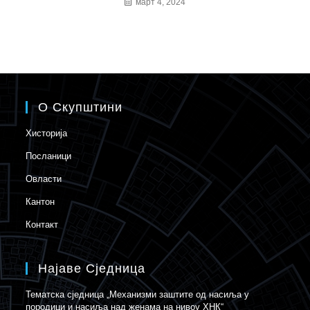
март 4, 2024
О Скупштини
Хисторија
Посланици
Овласти
Кантон
Контакт
Најаве Сједница
Тематска сједница „Механизми заштите од насиља у
породици и насиља над женама на нивоу ХНК“