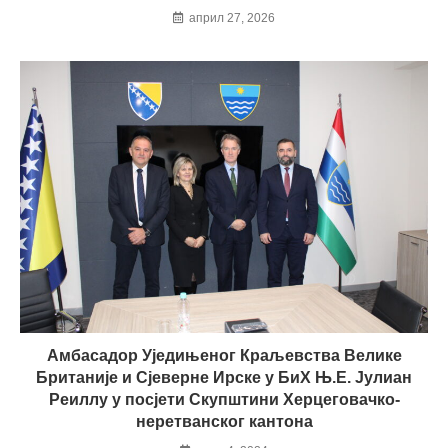
април 27, 2026
Амбасадор Уједињеног Краљевства Велике
Британије и Сјеверне Ирске у БиХ Њ.Е. Јулиан
Реиллy у посјети Скупштини Херцеговачко-
неретванског кантона