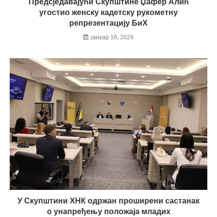
Предсједавајући Скупштине Џафер Алић
угостио женску кадетску рукометну
репрезентацију БиХ
јануар 16, 2026
У Скупштини ХНК одржан проширени састанак
о унапређењу положаја младих