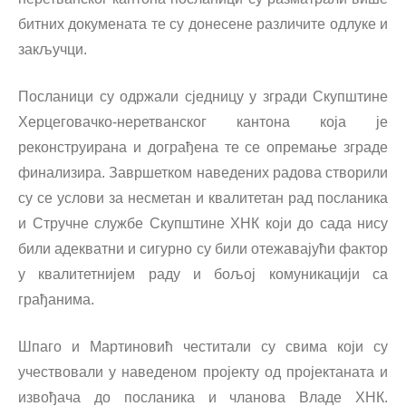
битних докумената те су донесене различите одлуке и
закључци.
Посланици су одржали сједницу у згради Скупштине
Херцеговачко-неретванског кантона која је
реконструирана и дограђена те се опремање зграде
финализира. Завршетком наведених радова створили
су се услови за несметан и квалитетан рад посланика
и Стручне службе Скупштине ХНК који до сада нису
били адекватни и сигурно су били отежавајући фактор
у квалитетнијем раду и бољој комуникацији са
грађанима.
Шпаго и Мартиновић честитали су свима који су
учествовали у наведеном пројекту од пројектаната и
извођача до посланика и чланова Владе ХНК.