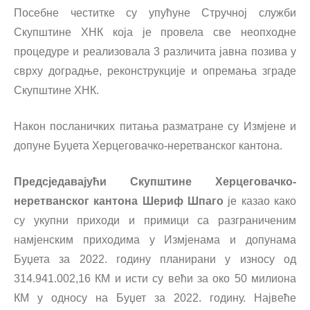
Посебне честитке су упућуне Стручној служби
Скупштине ХНК која је провела све неопходне
процедуре и реализовала 3 различита јавна позива у
сврху доградње, реконструкције и опремања зграде
Скупштине ХНК.
Након посланичких питања разматране су Измјене и
допуне Буџета Херцеговачко-неретванског кантона.
Предсједавајући Скупштине Херцеговачко-
неретванског кантона Шериф Шпаго
је казао како
су укупни приходи и примици са разграниченим
намјенским приходима у Измјенама и допунама
Буџета за 2022. годину планирани у износу од
314.941.002,16 КМ и исти су већи за око 50 милиона
КМ у односу на Буџет за 2022. годину. Највеће