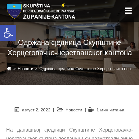
Open toolbar
Одржана сједница Скупштине
Херцеговачко-неретванског кантона
>
Новости
>
Одржана сједница Скупштине Херцеговачко-неретва
август 2, 2022
Новости
1 мин читањa
На данашњој сједници Скупштине Херцеговачко-
неретванског кантона посланици су разматрали више