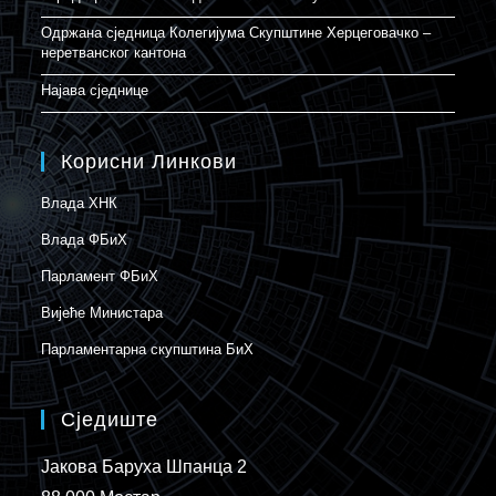
Одржана сједница Колегијума Скупштине Херцеговачко –
неретванског кантона
Најава сједнице
Корисни Линкови
Влада ХНК
Влада ФБиХ
Парламент ФБиХ
Вијеће Министара
Парламентарна скупштина БиХ
Сједиште
Јакова Баруха Шпанца 2