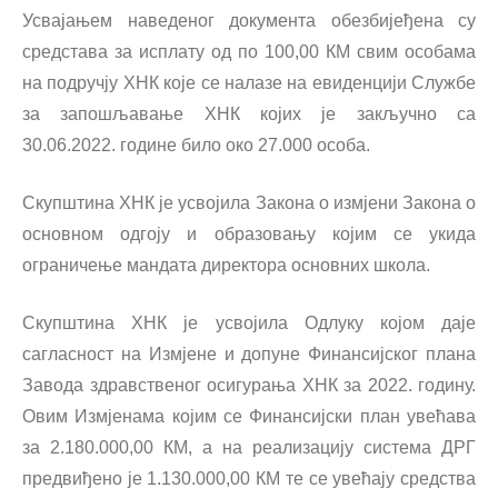
Усвајањем наведеног документа обезбијеђена су
средстава за исплату од по 100,00 КМ свим особама
на подручју ХНК које се налазе на евиденцији Службе
за запошљавање ХНК којих је закључно са
30.06.2022. године било око 27.000 особа.
Скупштина ХНК је усвојила Закона о измјени Закона о
основном одгоју и образовању којим се укида
ограничење мандата директора основних школа.
Скупштина ХНК је усвојила Одлуку којом даје
сагласност на Измјене и допуне Финансијског плана
Завода здравственог осигурања ХНК за 2022. годину.
Овим Измјенама којим се Финансијски план увећава
за 2.180.000,00 КМ, а на реализацију система ДРГ
предвиђено је 1.130.000,00 КМ те се увећају средства