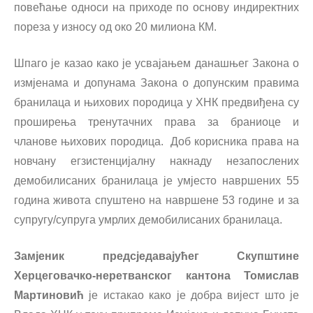
повећање односи на приходе по основу индиректних
пореза у износу од око 20 милиона КМ.
Шпаго је казао како је усвајањем данашњег Закона о
измјенама и допунама Закона о допунским правима
бранилаца и њихових породица у ХНК предвиђена су
проширења тренутачних права за браниоце и
чланове њихових породица. Доб корисника права на
новчану егзистенцијалну накнаду незапослених
демобилисаних бранилаца је умјесто навршених 55
година живота спуштено на навршене 53 године и за
супругу/супруга умрлих демобилисаних бранилаца.
Замјеник предсједавајућег Скупштине
Херцеговачко-неретванског кантона Томислав
Мартиновић
је истакао како је добра вијест што је