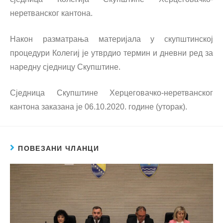
неретванског кантона.
Након разматрања материјала у скупштинској
процедури Колегиј је утврдио термин и дневни ред за
наредну сједницу Скупштине.
Сједница Скупштине Херцеговачко-неретванског
кантона заказана је 06.10.2020. године (уторак).
ПОВЕЗАНИ ЧЛАНЦИ