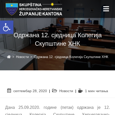
Open toolbar
Одржана 12. сједница Колегија
Скупштине ХНК
>
Новости
>
Одржана 12. сједница Колегија Скупштине ХНК
септембар 28, 2020
Новости
1 мин читањa
Дана 25.09.2020. године (петак) одржана је 12.
сједница Колегија Скупштине Херцеговачко-