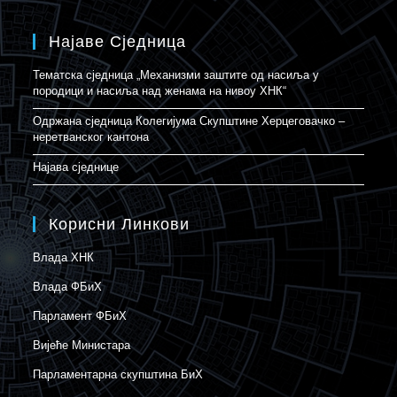
Најаве Сједница
Тематска сједница „Механизми заштите од насиља у
породици и насиља над женама на нивоу ХНК“
Одржана сједница Колегијума Скупштине Херцеговачко –
неретванског кантона
Најава сједнице
Корисни Линкови
Влада ХНК
Влада ФБиХ
Парламент ФБиХ
Вијеће Министара
Парламентарна скупштина БиХ