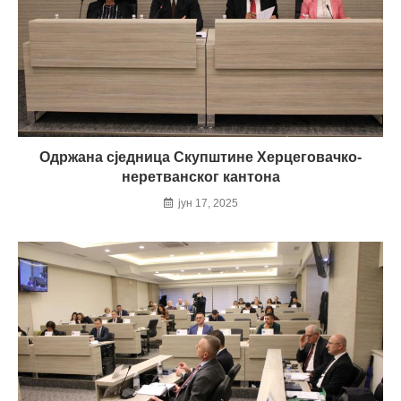
Одржана сједница Скупштине Херцеговачко-
неретванског кантона
јун 17, 2025