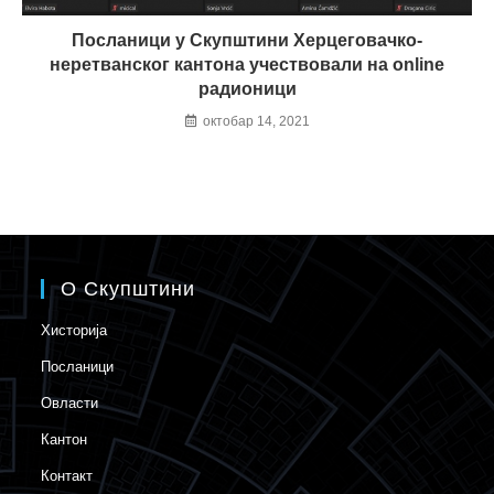
Посланици у Скупштини Херцеговачко-
неретванског кантона учествовали на online
радионици
октобар 14, 2021
О Скупштини
Хисторија
Посланици
Овласти
Кантон
Контакт