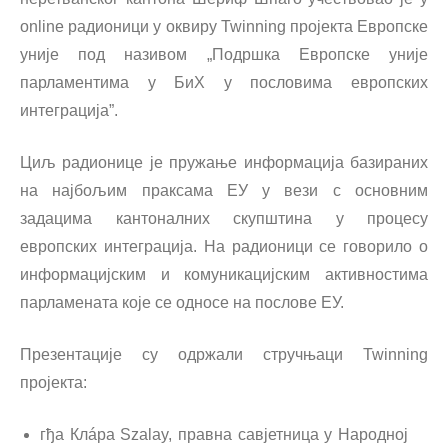
online радионици у оквиру Twinning пројекта Европске
уније под називом „Подршка Европске уније
парламентима у БиХ у пословима европских
интеграција”.
Циљ радионице је пружање информација базираних
на најбољим праксама ЕУ у вези с основним
задацима кантоналних скупштина у процесу
европских интеграција. На радионици се говорило о
информацијским и комуникацијским активностима
парламената које се односе на послове ЕУ.
Презентације су одржали стручњаци Twinning
пројекта:
гђа Клáра Szalay, правна савјетница у Народној