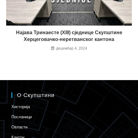
Најава Тринаесте (XIII) сједнице Скупштине
Херцеговачко-неретванског кантона
децембар 4, 2024
О Скупштини
Хисторија
Посланици
Овласти
Кантон