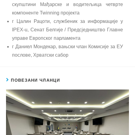
скупштини Мађарске и водитељица четврте
компоненте Twinning пројекта
г Цалин Рацоти, службеник за информације у
IPEX-u, Сенат Белгије / Предсједништво Главне
управе Европског парламента
г Даниел Мондекар, вањски члан Комисије за ЕУ
послове, Хрватски сабор
ПОВЕЗАНИ ЧЛАНЦИ