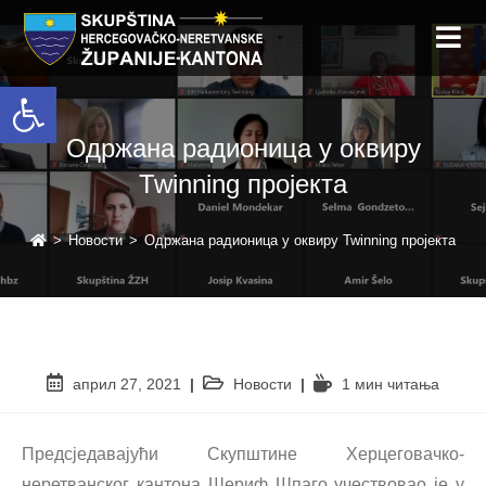
Open toolbar
Одржана радионица у оквиру
Twinning пројекта
>
Новости
>
Одржана радионица у оквиру Twinning пројекта
април 27, 2021
Новости
1 мин читањa
Предсједавајући Скупштине Херцеговачко-
неретванског кантона Шериф Шпаго учествовао је у