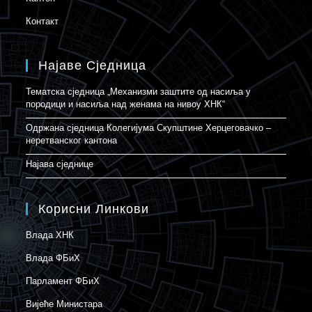
Контакт
Најаве Сједница
Тематска сједница „Механизми заштите од насиља у
породици и насиља над женама на нивоу ХНК“
Одржана сједница Колегијума Скупштине Херцеговачко –
неретванског кантона
Најава сједнице
Корисни Линкови
Влада ХНК
Влада ФБиХ
Парламент ФБиХ
Вијеће Министара