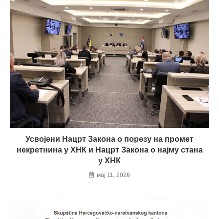
Усвојени Нацрт Закона о порезу на промет
некретнина у ХНК и Нацрт Закона о најму стана
у ХНК
мај 11, 2026