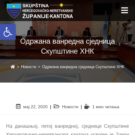
Open toolbar
Одржана ванредна сједница
Скупштине ХНК
>
Новости
>
Одржана ванредна сједница Скупштине ХНК
мај 22, 2020
Новости
1 мин читањa
На данашњој, петој ванредној, сједници Скупштине
Херцеговачко-неретванског кантона усвојен је Закон