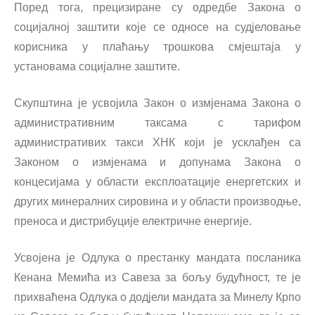
Поред тога, прецизиране су одредбе Закона о
социјалној заштити које се односе на суд‌јеловање
корисника у плаћању трошкова смјештаја у
установама социјалне заштите.
Скупштина је усвојила Закон о измјенама Закона о
административним таксама с тарифом
административих такси ХНК који је усклађен са
Законом о измјенама и допунама Закона о
концесијама у области експлоатације енергетских и
других минералних сировина и у области производње,
преноса и дистрибуције електричне енергије.
Усвојена је Одлука о престанку мандата посланика
Кенана Мемића из Савеза за бољу будућност, те је
прихваћена Одлука о дод‌јели мандата за Минелу Крпо