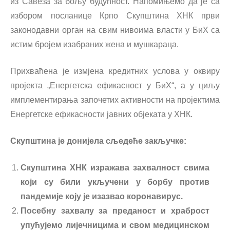
из Савеза за бољу будућност. Напомињемо да је са
избором посланице Крпо Скупштина ХНК први
законодавни орган на свим нивоима власти у БиХ са
истим бројем изабраних жена и мушкараца.
Прихваћена је измјена кредитних услова у оквиру
пројекта „Енергетска ефикасност у БиХ“, а у циљу
имплементирања започетих активности на пројектима
Енергетске ефикасности јавних објеката у ХНК.
Скупштина је донијела сљедеће закључке:
Скупштина ХНК изражава захвалност свима
који су били укључени у борбу против
пандемије коју је изазвао коронавирус.
Посебну захвалу за преданост и храброст
упућујемо лијечницима и свом медицинском