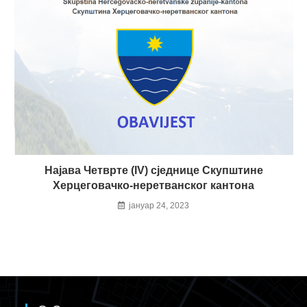
Најава Четврте (IV) сједнице Скупштине
Херцеговачко-неретванског кантона
јануар 24, 2023