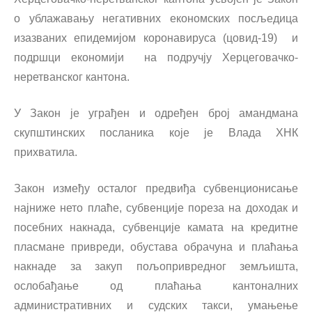
о ублажавању негативних економских посљедица
изазваних епидемијом коронавируса (цовид-19) и
подршци економији на подручју Херцеговачко-
неретванског кантона.
У Закон је уграђен и одређен број амандмана
скупштинских посланика које је Влада ХНК
прихватила.
Закон између осталог предвиђа субвенционисање
најниже нето плаће, субвенције пореза на доходак и
посебних накнада, субвенције камата на кредитне
пласмане привреди, обустава обрачуна и плаћања
накнаде за закуп пољопривредног земљишта,
ослобађање од плаћања кантоналних
административних и судских такси, умањење