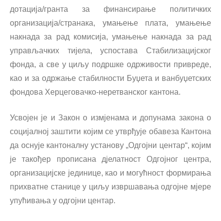
дотација/гранта за финансирање политичких
организација/странака, умањење плата, умањење
накнада за рад комисија, умањење накнада за рад
управљачких тијела, успостава Стабилизацијског
фонда, а све у циљу подршке одрживости привреде,
као и за одржање стабилности Буџета и ванбуџетских
фондова Херцеговачко-неретванског кантона.
Усвојен је и Закон о измјенама и допунама закона о
социјалној заштити којим се утврђује обавеза Кантона
да оснује кантоналну установу „Одгојни центар“, којим
је такођер прописана д‌јелатност Одгојног центра,
организацијске јединице, као и могућност формирања
прихватне станице у циљу извршавања одгојне мјере
упућивања у одгојни центар.