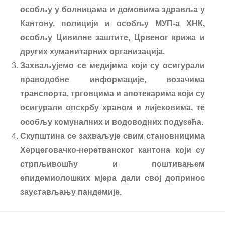
особљу у болницама и домовима здравља у
Кантону, полицији и особљу МУП-а ХНК,
особљу Цивилне заштите, Црвеног крижа и
других хуманитарних организација.
Захваљујемо се медијима који су осигурали
праводобне информације, возачима
транспорта, трговцима и апотекарима који су
осигурали опскрбу храном и лијековима, те
особљу комуналних и водоводних подузећа.
Скупштина се захваљује свим становницима
Херцеговачко-неретванског кантона који су
стрпљивошћу и поштивањем
епидемиолошких мјера дали свој допринос
заустављању пандемије.