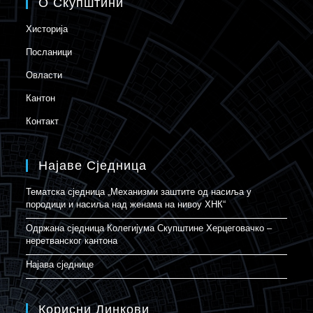
О Скупштини
Хисторија
Посланици
Овласти
Кантон
Контакт
Најаве Сједница
Тематска сједница „Механизми заштите од насиља у
породици и насиља над женама на нивоу ХНК“
Одржана сједница Колегијума Скупштине Херцеговачко –
неретванског кантона
Најава сједнице
Корисни Линкови