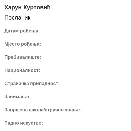
Харун Куртовић
Посланик
Датум рођења:
Мјесто рођења:
Пребивалиште:
Националност:
Страначка припадност:
Занимање:
Завршена школа/стручно звање:
Радно искуство: