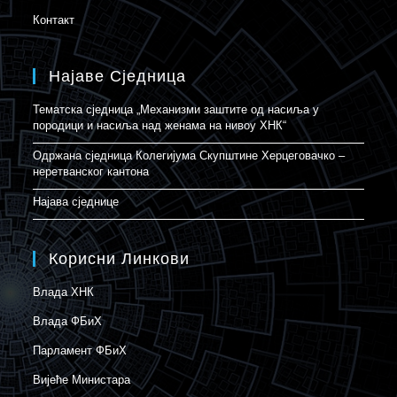
Контакт
Најаве Сједница
Тематска сједница „Механизми заштите од насиља у
породици и насиља над женама на нивоу ХНК“
Одржана сједница Колегијума Скупштине Херцеговачко –
неретванског кантона
Најава сједнице
Корисни Линкови
Влада ХНК
Влада ФБиХ
Парламент ФБиХ
Вијеће Министара