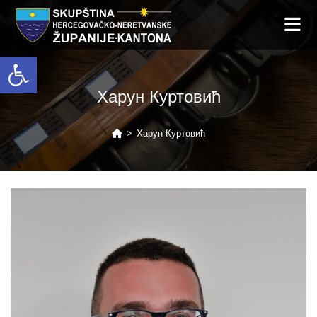
Open toolbar
Харун Куртовић
>
Харун Куртовић