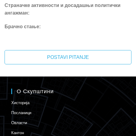
Страначке активности и досадашњи политички
ангажман:
Брачно стање:
POSTAVI PITANJE
О Скупштини
Хисторија
Посланици
Овласти
Кантон