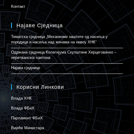
Контакт
Најаве Сједница
Тематска сједница „Механизми заштите од насиља у
породици и насиља над женама на нивоу ХНК“
Одржана сједница Колегијума Скупштине Херцеговачко –
неретванског кантона
Најава сједнице
Корисни Линкови
Влада ХНК
Влада ФБиХ
Парламент ФБиХ
Вијеће Министара