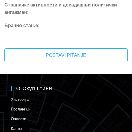
Страначке активности и досадашњи политички
ангажман:
Брачно стање:
POSTAVI PITANJE
О Скупштини
Хисторија
Посланици
Овласти
Кантон