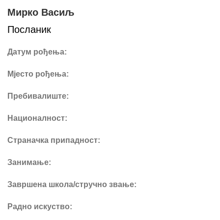
Мирко Васиљ
Посланик
Датум рођења:
Мјесто рођења:
Пребивалиште:
Националност:
Страначка припадност:
Занимање:
Завршена школа/стручно звање:
Радно искуство: