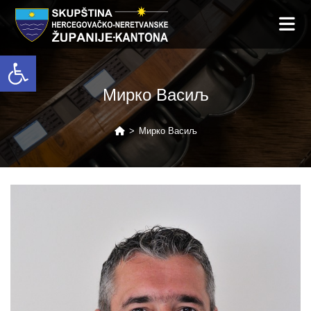
Open toolbar
Мирко Васиљ
>
Мирко Васиљ