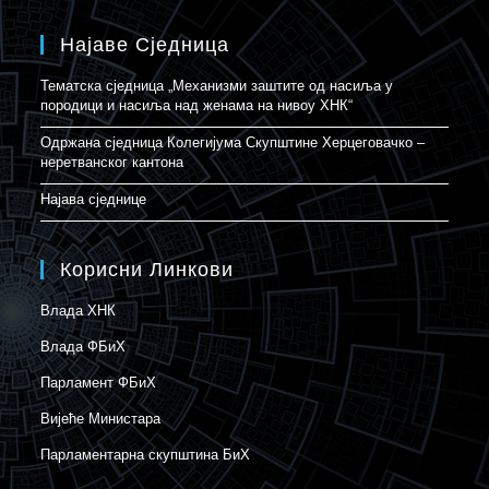
Најаве Сједница
Тематска сједница „Механизми заштите од насиља у
породици и насиља над женама на нивоу ХНК“
Одржана сједница Колегијума Скупштине Херцеговачко –
неретванског кантона
Најава сједнице
Корисни Линкови
Влада ХНК
Влада ФБиХ
Парламент ФБиХ
Вијеће Министара
Парламентарна скупштина БиХ