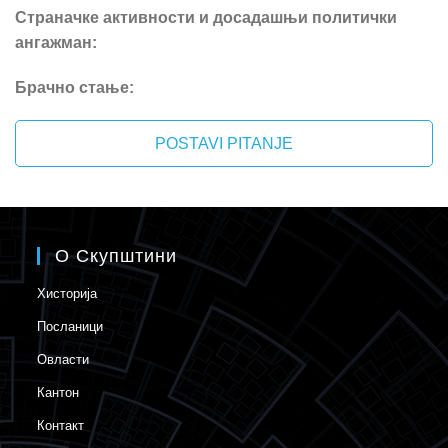
Страначке активности и досадашњи политички
ангажман:
Брачно стање:
POSTAVI PITANJE
О Скупштини
Хисторија
Посланици
Овласти
Кантон
Контакт