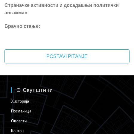
Страначке активности и досадашњи политички
ангажман:
Брачно стање:
POSTAVI PITANJE
О Скупштини
Хисторија
Посланици
Овласти
Кантон