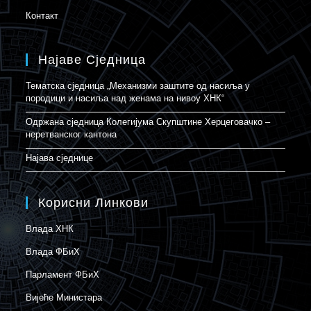
Контакт
Најаве Сједница
Тематска сједница „Механизми заштите од насиља у
породици и насиља над женама на нивоу ХНК“
Одржана сједница Колегијума Скупштине Херцеговачко –
неретванског кантона
Најава сједнице
Корисни Линкови
Влада ХНК
Влада ФБиХ
Парламент ФБиХ
Вијеће Министара