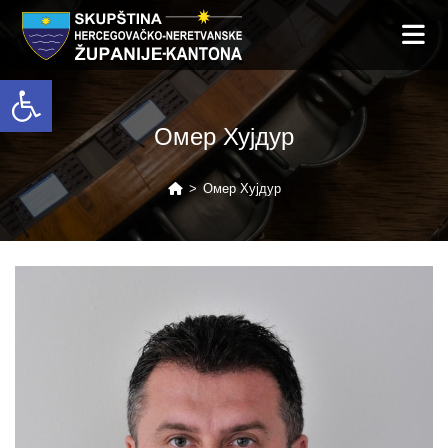
Open toolbar
Омер Хујдур
>
Омер Хујдур