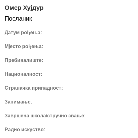
Омер Хујдур
Посланик
Датум рођења:
Мјесто рођења:
Пребивалиште:
Националност:
Страначка припадност:
Занимање:
Завршена школа/стручно звање:
Радно искуство: