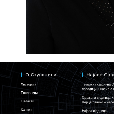
О Скупштини
Најаве Сје
Хисторија
Тематска сједница 
породици и насиља 
Посланици
Одржана сједница К
Овласти
Херцеговачко – нере
Кантон
Најава сједнице