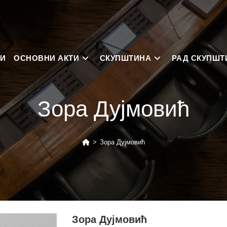
НИ
ОСНОВНИ АКТИ
СКУПШТИНА
РАД СКУПШТ
Зора Дујмовић
>
Зора Дујмовић
Зора Дујмовић