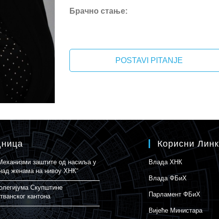
Брачно стање:
POSTAVI PITANJE
дница
Корисни Лин
„Механизми заштите од насиља у
Влада ХНК
над женама на нивоу ХНК“
Влада ФБиХ
олегијума Скупштине
Парламент ФБиХ
тванског кантона
Вијеће Министара