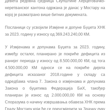
Девета редовна сједница Скупштине Херцеговачко-
неретванског кантона одржана је данас у Мостару на
којој је разматрано више битних докумената.
Посланици су усвојили Измјене и допуне Буџета ХНК
за 2023. годину у износу од 369.243.240,00 КМ.
У Измјенама и допунама Буџета за 2023. годину,
између осталог, планирано је покриће дефицита из
ранијег периода у износу од 8.500.000,00 КМ, од тога
4.500.000,00 КМ односи се на покриће дијела
дефицита исказаног 2018.године у складу са
одредбама члана 7. Закона о измјенама и допунама
Закона о буџетима Федерација БиХ, такођер
планиран је износ од 2.000.000,00 КМ на основу
Споразума о начину извршавања обавеза ХНК према
Граду Мостару који ће се преусмјерити за Зрачну луку