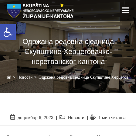
Open toolbar
Одржана редовна сједница
Скупштине Херцеговачко-
неретванског кантона
>
Новости
>
Одржана редовна сједница Скупштине Херцеговачко
децембар 6, 2023
Новости
1 мин читањa