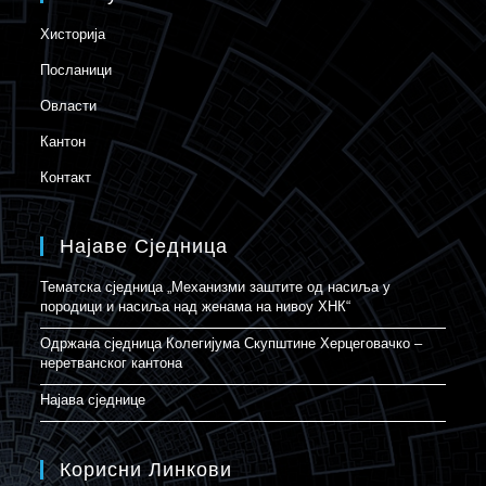
Хисторија
Посланици
Овласти
Кантон
Контакт
Најаве Сједница
Тематска сједница „Механизми заштите од насиља у
породици и насиља над женама на нивоу ХНК“
Одржана сједница Колегијума Скупштине Херцеговачко –
неретванског кантона
Најава сједнице
Корисни Линкови