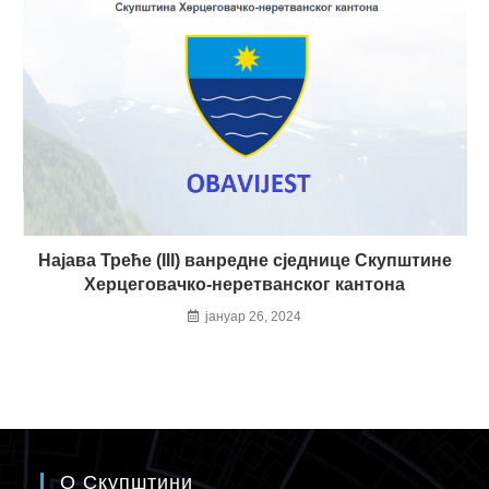
Најава Треће (III) ванредне сједнице Скупштине
Херцеговачко-неретванског кантона
јануар 26, 2024
О Скупштини