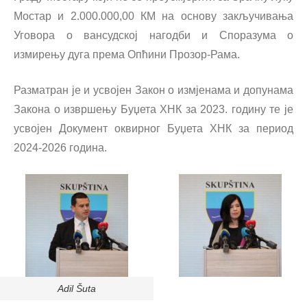
Мостар и 2.000.000,00 КМ на основу закључивања
Уговора о вансудској нагодби и Споразума о
измирењу дуга према Опћини Прозор-Рама.
Разматран је и усвојен Закон о измјенама и допунама
Закона о извршењу Буџета ХНК за 2023. годину те је
усвојен Документ оквирног Буџета ХНК за период
2024-2026 година.
Adil Šuta