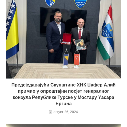
Предсједавајући Скупштине ХНК Џафер Алић
примио у опроштајни посјет генералног
конзула Републике Турске у Мостару Yасара
Ергüна
август 26, 2024