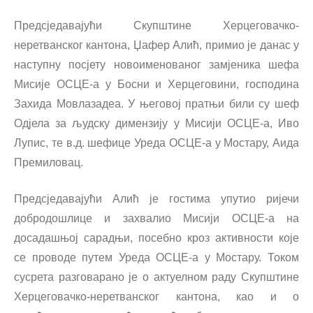
Предсједавајући Скупштине Херцеговачко-
неретванског кантона, Џафер Алић, примио је данас у
наступну посјету новоименованог замјеника шефа
Мисије ОСЦЕ-а у Босни и Херцеговини, господина
Захида Мовлазадеа. У његовој пратњи били су шеф
Одјела за људску димензију у Мисији ОСЦЕ-а, Иво
Лупис, те в.д. шефице Уреда ОСЦЕ-а у Мостару, Аида
Премиловац.
Предсједавајући Алић је гостима упутио ријечи
добродошлице и захвалио Мисији ОСЦЕ-а на
досадашњој сарадњи, посебно кроз активности које
се проводе путем Уреда ОСЦЕ-а у Мостару. Током
сусрета разговарано је о актуелном раду Скупштине
Херцеговачко-неретванског кантона, као и о