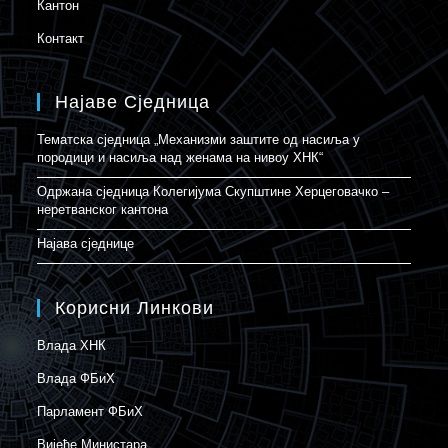
Кантон
Контакт
Најаве Сједница
Тематска сједница „Механизми заштите од насиља у
породици и насиља над женама на нивоу ХНК“
Одржана сједница Колегијума Скупштине Херцеговачко –
неретванског кантона
Најава сједнице
Корисни Линкови
Влада ХНК
Влада ФБиХ
Парламент ФБиХ
Вијеће Министара