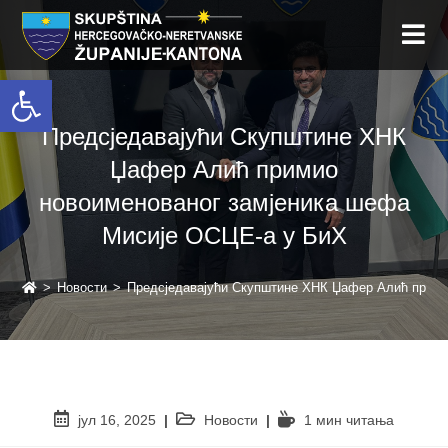
Open toolbar
Предсједавајући Скупштине ХНК
Џафер Алић примио
новоименованог замјеника шефа
Мисије ОСЦЕ-а у БиХ
>
Новости
>
Предсједавајући Скупштине ХНК Џафер Алић прими
јул 16, 2025
Новости
1 мин читањa