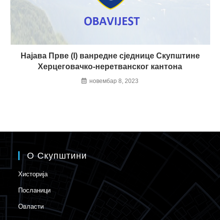
Најава Прве (I) ванредне сједнице Скупштине
Херцеговачко-неретванског кантона
новембар 8, 2023
О Скупштини
Хисторија
Посланици
Овласти