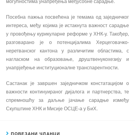
могућностима унапређења међусобне сарадње.
Посебна пажња посвећена је темама од заједничког
интереса, међу којима је истакнута важност сарадње
у провођењу курикуларне реформе у ХНК-у. Такођер,
разговарано је о потенцијалима Херцеговачко-
неретванског кантона у различитим областима, с
нагласком на образовање, друштвенyкохезију и
унапрјеђење институционалне транспарентности.
Састанак је завршен заједничком констатацијом о
важности континуираног дијалога и партнерства, те
спремношћу за даљње јачање сарадње између
Скупштине ХНК и Мисије ОСЦЕ-а у БиХ.
ПОВЕЗАНИ ЧЛАНЦИ