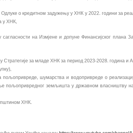
 Одлуке о кредитном задужењу у ХНК у 2022. години за реа
 у ХНК,
у сагласности на Измјене и допуне Финансијског плана З
у Стратегије за младе ХНК за период 2023-2028. година и А
пку),
 пољопривреде, шумарства и водопривреде о реализациј
ење пољопривредног земљишта у државном власништву на
упштином ХНК.