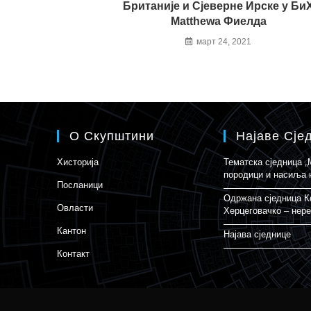
Британије и Сјеверне Ирске у Би
Matthewa Фиелда
март 24, 2021
О Скупштини
Најаве Сје
Хисторија
Тематска сједница 
породици и насиља 
Посланици
Одржана сједница К
Овласти
Херцеговачко – нере
Кантон
Најава сједнице
Контакт