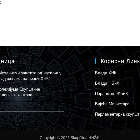
Х
дница
Корисни Лин
„Механизми заштите од насиља у
Влада ХНК
над женама на нивоу ХНК“
Влада ФБиХ
олегијума Скупштине
Парламент ФБиХ
тванског кантона
Вијеће Министара
Парламентарна скупшт
Copyright © 2026 Skupština HNŽ/K.