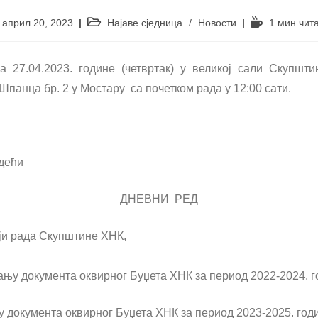
април 20, 2023
Најаве сједница
/
Новости
1 мин чит
 27.04.2023. године (четвртак) у великој сали Скупшти
Шпанца бр. 2 у Мостару са почетком рада у 12:00 сати.
дећи
ДНЕВНИ РЕД
ји рада Скупштине ХНК,
јању документа оквирног Буџета ХНК за период 2022-2024. г
у документа оквирног Буџета ХНК за период 2023-2025. год