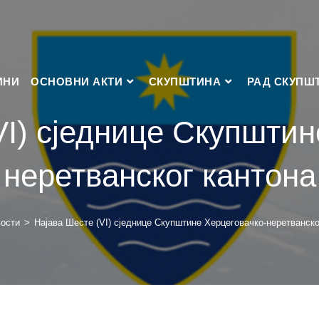
ИНИ
ОСНОВНИ АКТИ
СКУПШТИНА
РАД СКУПШ
VI) сједнице Скупштин
неретванског кантона
ости
>
Најава Шесте (VI) сједнице Скупштине Херцеговачко-неретванско