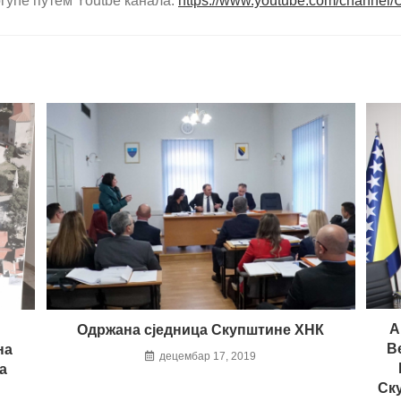
гуће путем Youtbe канала:
https://www.youtube.com/chann
А
Одржана сједница Скупштине ХНК
В
на
децембар 17, 2019
а
Ск