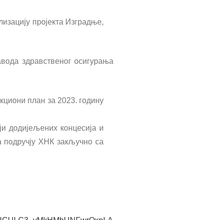
лизацију пројекта Изградње,
авода здравственог осигурања
кциони план за 2023. годину
и додијељених концесија и
 подручју ХНК закључно са