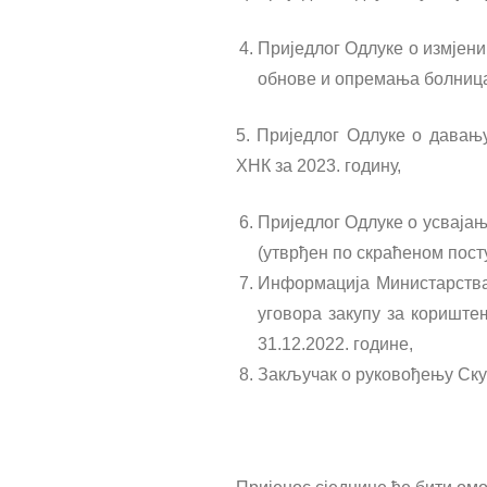
Приједлог Одлуке о измјени
обнове и опремања болница
5. Приједлог Одлуке о давањ
ХНК за 2023. годину,
Приједлог Одлуке о усвајањ
(утврђен по скраћеном посту
Информација Министарства
уговора закупу за коришт
31.12.2022. године,
Закључак о руковођењу Ск