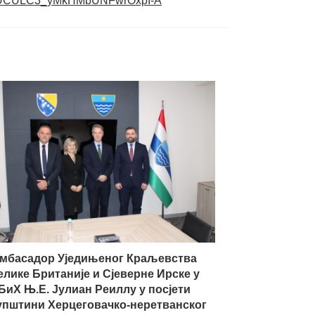
el/UCULC3_yMkHMbUNFwrOxpI-A
мбасадор Уједињеног Краљевства
елике Британије и Сјеверне Ирске у
БиХ Њ.Е. Јулиан Реиллy у посјети
упштини Херцеговачко-неретванског