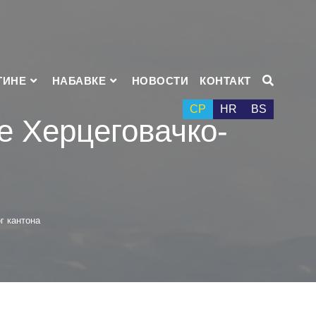
ТИНЕ
НАБАВКЕ
НОВОСТИ
КОНТАКТ
СР
HR
BS
е Херцеговачко-
г кантона