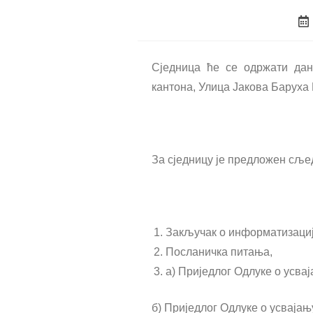
Сједница ће се одржати дана
кантона, Улица Јакова Баруха 
За сједницу је предложен сље
Закључак о информатизаци
Посланичка питања,
а) Приједлог Одлуке о усва
б) Приједлог Одлуке о усвајањ