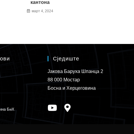
кантона
март 4, 2024
кови
Сједиште
Јакова Баруха Шпанца 2
88 000 Мостар
Босна и Херцеговина
ина БиХ