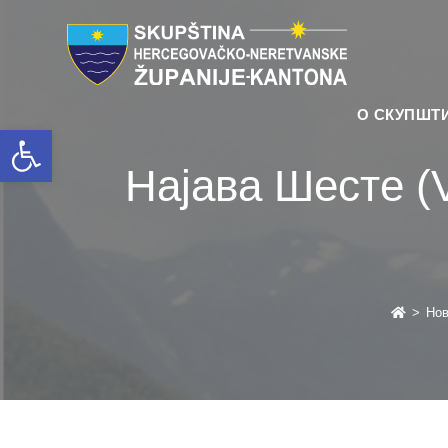
О СКУПШТ
Open toolbar
Најава Шесте (
>
Нов