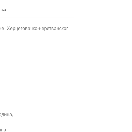
ањa
не Херцеговачко-неретванског
одина,
ина,