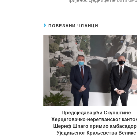
Пријенос сједнице ће бити омо
ПОВЕЗАНИ ЧЛАНЦИ
Предсједавајући Скупштине
Херцеговачко-неретванског канто
Шериф Шпаго примио амбасадор
Уједињеног Краљевства Велике