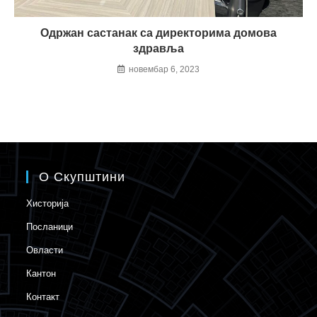
Одржан састанак cа директорима домова
здравља
новембар 6, 2023
О Скупштини
Хисторија
Посланици
Овласти
Кантон
Контакт