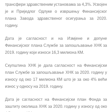
трансфери здравственим установама за 4,3%. Усвојен
је и Приједлог Одлуке о извршењу Финансијског
плана Завода здравственог осигурања за 2020.
годину.
Дата је сагласност и на Измјене и допуне
Финансијског плана Службе за запошљавање ХНК за
2019. годину који износи 16,3 милиона КМ.
Скупштина ХНК је дала сагласност на Финансијски
план Службе за запошљавање ХНК за 2020. годину у
износу од око 17 милиона КМ што је за око 4% већи
износ у односу на 2019. годину.
Дата је сагласност на Финансијски план Фонда за
заштиту околиша ХНК за 2020. годину у износу од око