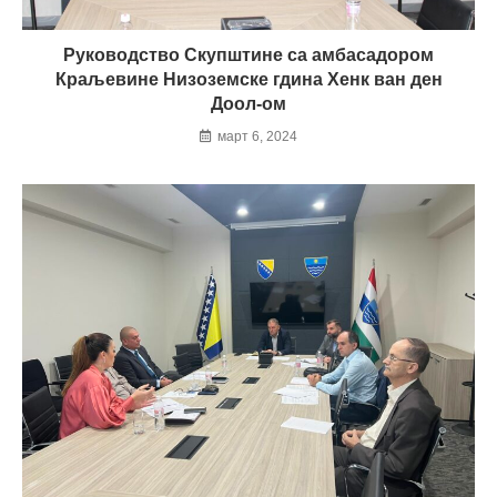
Руководство Скупштине са амбасадором
Краљевине Низоземске гдина Хенк ван ден
Доол-ом
март 6, 2024