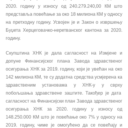
2020. годину у износу од 240.279.240,00 КМ што
представља повећање за око 18 милиона КМ у односу
на претходну годину. Усвојен је и Закон о извршењу
Буџета Херцеговачко-неретванског кантона за 2020.
годину.
Скупштина ХНК је дала сагласност на Измјене и
допуне Финансијског плана Завода здравственог
осигурања ХНК за 2019. годину, који је увећан на око
142 милиона КМ, те су додатна средства усмјерена ка
здравственим установама у ХНК-у у сврху
побољшања здравствене заштите. Такођер је дата
сагласност на Финансијски план Завода здравственог
осигурања ХНК за 2020. годину у износу од
148.250.000 КМ што је повећање око 7% у односу на
2019. годину, чиме је омогућено да се повећају и