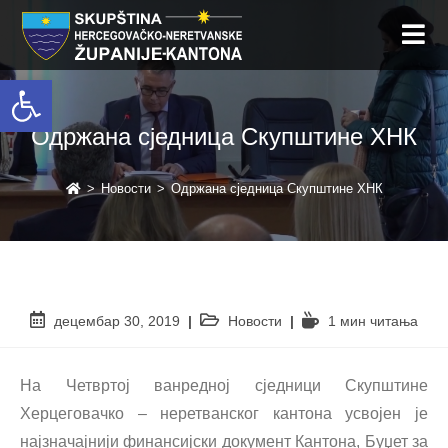
Open toolbar
Одржана сједница Скупштине ХНК
>
Новости
>
Одржана сједница Скупштине ХНК
децембар 30, 2019
Новости
1 мин читањa
На Четвртој ванредној сједници Скупштине
Херцеговачко – неретванског кантона усвојен је
најзначајнији финансијски документ Кантона, Буџет за