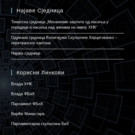
Најаве Сједница
Тематска сједница „Механизми заштите од насиља у
породици и насиља над женама на нивоу ХНК“
Одржана сједница Колегијума Скупштине Херцеговачко –
неретванског кантона
Најава сједнице
Корисни Линкови
Влада ХНК
Влада ФБиХ
Парламент ФБиХ
Вијеће Министара
Парламентарна скупштина БиХ