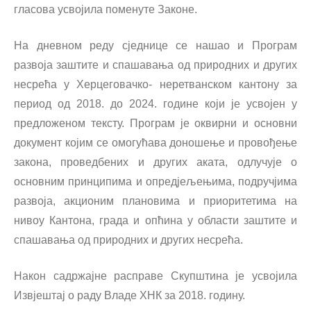
гласова усвојила поменуте Законе.
На дневном реду сједнице се нашао и Програм
развоја заштите и спашавања од природних и других
несрећа у Херцеговачко- неретванском кантону за
период од 2018. до 2024. године који је усвојен у
предложеном тексту. Програм је оквирни и основни
документ којим се омогућава доношење и провођење
закона, проведбених и других аката, одлучује о
основним принципима и опред‌јељењима, подручјима
развоја, акционим плановима и приоритетима на
нивоу Кантона, града и опћина у области заштите и
спашавања од природних и других несрећа.
Након садржајне расправе Скупштина је усвојила
Извјештај о раду Владе ХНК за 2018. годину.