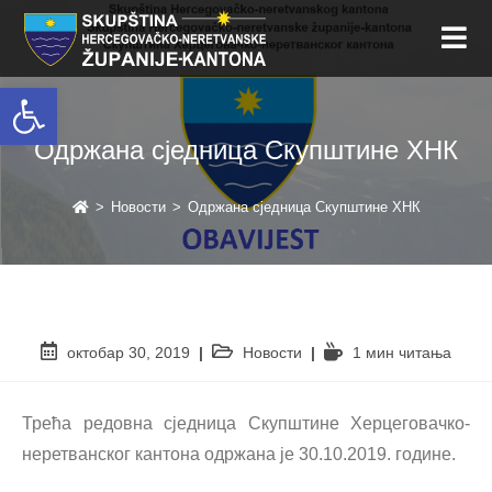
Open toolbar
Одржана сједница Скупштине ХНК
>
Новости
>
Одржана сједница Скупштине ХНК
октобар 30, 2019
Новости
1 мин читањa
Трећа редовна сједница Скупштине Херцеговачко-
неретванског кантона одржана је 30.10.2019. године.