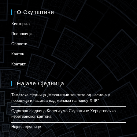
О Скупштини
Хисторија
Посланици
Овласти
Кантон
Контакт
Најаве Сједница
Тематска сједница „Механизми заштите од насиља у
породици и насиља над женама на нивоу ХНК“
Одржана сједница Колегијума Скупштине Херцеговачко –
неретванског кантона
Најава сједнице