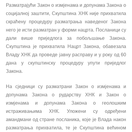
Разматрајући Закон о измјенама и допунама Закона о
социјалној заштити, Скупштина ХНК није прихватила
скраћену процедуру разматрања наведеног Закона
него је исти разматран у форми нацрта. Посланици су
дали више приједлога за побољшање Закона.
Скупштина је прихватила Нацрт Закона, обавезала
Владу ХНК да проведе јавну расправу и у року од 60
дана у скупштинску процедуру упути приједлог
Закона.
На сједници су разматрани Закон о измјенама и
допунама Закона о рударству ХНК и Закон о
измјенама и допунама Закона о геолошким
истраживањима ХНК. Уложени су одређени
амандмани од стране посланика, које је Влада након
разматрања прихватила, те је Скупштина већином