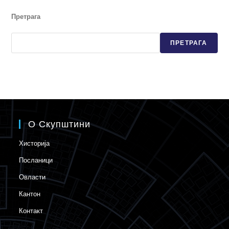
Претрага
ПРЕТРАГА
О Скупштини
Хисторија
Посланици
Овласти
Кантон
Контакт