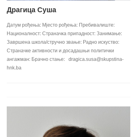
Драгица Суша
Датум рођења: Мјесто рођења: Пребивалиште:
Националност: Страначка припадност: Занимање:
Завршена школа/стручно звање: Радно искуство:
Страначке активности и досадашњи политички
ангажман: Брачно стање:
dragica.susa@skupstina-
hnk.ba