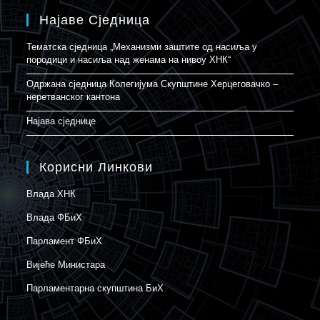
Најаве Сједница
Тематска сједница „Механизми заштите од насиља у
породици и насиља над женама на нивоу ХНК“
Одржана сједница Колегијума Скупштине Херцеговачко –
неретванског кантона
Најава сједнице
Корисни Линкови
Влада ХНК
Влада ФБиХ
Парламент ФБиХ
Вијеће Министара
Парламентарна скупштина БиХ