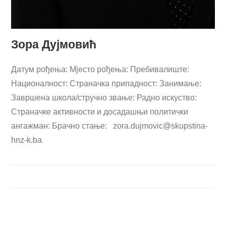
Зора Дујмовић
Датум рођења: Мјесто рођења: Пребивалиште:
Националност: Страначка припадност: Занимање:
Завршена школа/стручно звање: Радно искуство:
Страначке активности и досадашњи политички
ангажман: Брачно стање:
zora.dujmovic@skupstina-
hnz-k.ba