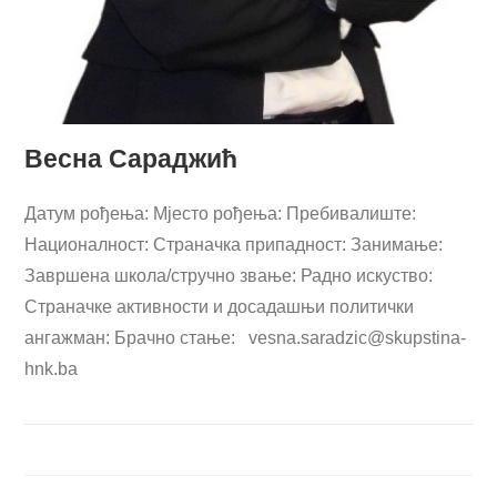
Весна Сараджић
Датум рођења: Мјесто рођења: Пребивалиште:
Националност: Страначка припадност: Занимање:
Завршена школа/стручно звање: Радно искуство:
Страначке активности и досадашњи политички
ангажман: Брачно стање:
vesna.saradzic@skupstina-
hnk.ba