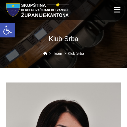
Open toolbar
Klub Srba
>
Team
>
Klub Srba